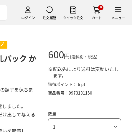
0
ログイン
注文履歴
クイック注文
カート
メニュー
600
円
乳パック か
(送料別・税込)
※配送先により送料は変動いたし
ます。
獲得ポイント： 6 pt
腹の調子を保ちま
商品番号
9973131150
慮しました。
数量
だけ出して与える
臭いを吸着し、