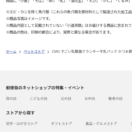
商品に「小麦」「そば」「卵」「乳」「落花生」「えび」「かに」「くるみ」
※エビ・カニを除く魚介類（これらの魚介類を原材料として製造された加工品
※商品写真はイメージです。
※商品内容として記載されていない「小道具類」はお届けする商品に含まれて
※商品の色は、印刷の都合により、実際と異なる場合があります。
ホーム
ペットストア
CIAO すごい乳酸菌クランキー牛乳パック かつお節味
郵便局のネットショップの特集・イベント
母の日
こどもの日
父の日
お中元
敬老の日
ストアから探す
切手・はがきストア
ギフトストア
食品・グルメストア