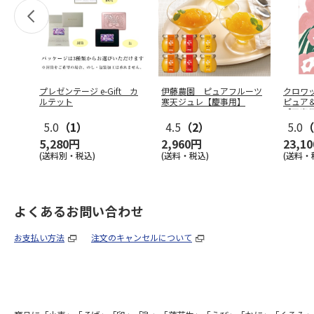
プレゼンテージ e-Gift カ
伊藤農園 ピュアフルーツ
クロワ
ルテット
寒天ジュレ【慶事用】
ピュア
【弔事
5.0
（1）
4.5
（2）
5.0
（
5,280円
2,960円
23,1
(送料別・税込)
(送料・税込)
(送料・
よくあるお問い合わせ
お支払い方法
注文のキャンセルについて