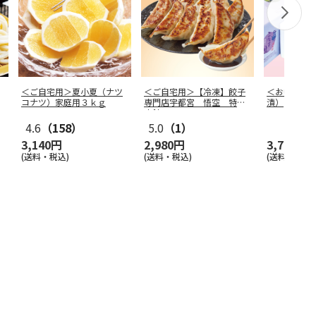
＜ご自宅用＞夏小夏（ナツ
＜ご自宅用＞【冷凍】餃子
＜お中元＞
コナツ）家庭用３ｋｇ
専門店宇都宮 悟空 特製
漬）
肉餃子
4.6
（158）
5.0
（1）
3,140円
2,980円
3,750円
(送料・税込)
(送料・税込)
(送料・税込)