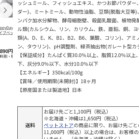
ッシュミール、フィッシュエキス、かつお節パウダー
ダー)、ミートミール、動物性油脂、豆類(脱脂大豆等
ンパク加水分解物、酵母細胞壁、殺菌乳酸菌、植物発
ppyDays 2wayド
獣医師開発 ニオイ
デオトイレ 飛び散
無添加良品 
ル類(カルシウム、リン、カリウム、鉄、亜鉛、銅、ヨ
イブベッド グレ
をとる砂専用 猫ト
らない消臭・抗菌サ
ムデンタルコ
類(A、D、E、K、B1、B2、B6、葉酸、コリン)、ア
イレ ナチュラルグ
ンド 4L
ぐるぐるボー
レー
…
ン、タウリン)、pH調整剤、緑茶抽出物(ガレート型カ
,890円
1,550円
1,320円
470円
【保証成分】たんぱく質30.0％以上、脂質12.0％以上
送料別・税込)
(送料別・税込)
(送料別・税込)
(送料別・税込
下、灰分9.0％以下、水分10.0％以下
【エネルギー】350kcal/100g
【賞味／使用期限(未開封)】18ヶ月
【原産国または製造地】日本
お届け先ごと1,100円（税込）
※北海道・沖縄は1,650円（税込）
送料
ペットストア
の商品に限り、お届け先ごと
11,000円（税込）以上の場合は、お客様
いません。（北海道・沖縄は除く）