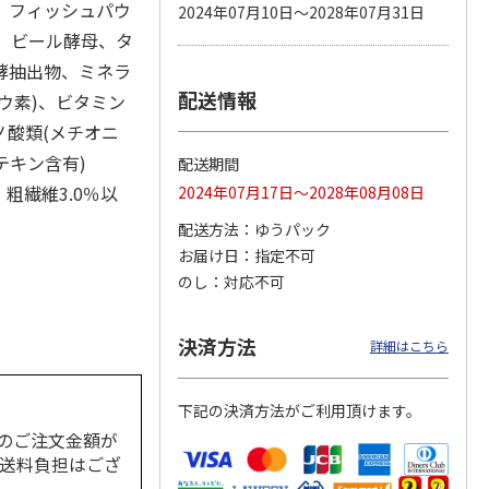
、フィッシュパウ
2024年07月10日～2028年07月31日
)、ビール酵母、タ
酵抽出物、ミネラ
配送情報
カムカ
銀のスプーン パウ
ペット線香 虹のか
鈴虫の経木 3枚入
ウ素)、ビタミン
ーン
チ 健康に育つ子ね
なた フルーティフ
ミノ酸類(メチオニ
ン型 S
こ用 まぐろ・かつ
ローラルの香り
おに
…
テキン含有)
配送期間
120円
590円
100円
、粗繊維3.0％以
2024年07月17日～2028年08月08日
)
(送料別・税込)
(送料別・税込)
(送料別・税込)
配送方法
ゆうパック
お届け日
指定不可
のし
対応不可
決済方法
詳細はこちら
下記の決済方法がご利用頂けます。
のご注文金額が
の送料負担はござ