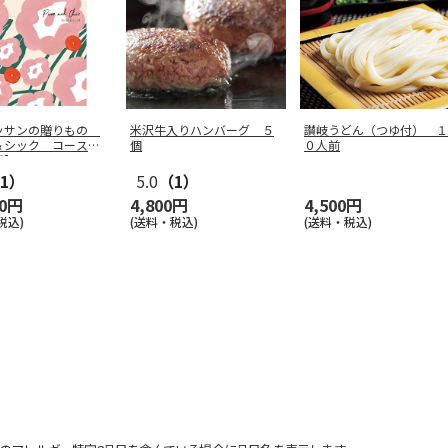
ッサンの贈りもの
米沢牛入りハンバーグ ５
讃岐うどん（つゆ付） １
＆シック コース
個
０人前
用】
1）
5.0
（1）
00円
4,800円
4,500円
税込)
(送料・税込)
(送料・税込)