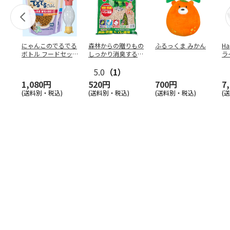
にゃんこのでるでる
森林からの贈りもの
ふるっくま みかん
Ha
ボトル フードセッ
しっかり消臭するひ
ラ
ト
のきの猫砂 7L
ー
5.0
（1）
1,080円
520円
700円
7
(送料別・税込)
(送料別・税込)
(送料別・税込)
(