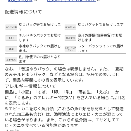
配送情報について
ゆうパック等でお届けしま
ゆうパケットでお届けします
す
チルドゆうパックでお届け
定形外郵便(簡易書留)でお届
します
けします
冷凍ゆうパックでお届けし
レターパックライトでお届け
ます。
します
佐川急便でのお届けとなり
ます
なお、「普通ゆうパック」の場合は表示しません。また、「夏期
のみチルドゆうパック」などとなる場合は、記号での表示はせ
ず、商品内容欄にその旨を表示しています。
アレルギー情報について
商品に「小麦」「そば」「卵」「乳」「落花生」「えび」「か
に」「くるみ」のアレルギー特定8品目を含んでいる場合に品目名
を表示します。
※エビ・カニを除く魚介類（これらの魚介類を原材料として製造
された加工品も含む）は、漁獲漁法によりエビ・カニが混じって
いる場合があります。 また、これらの魚介類は、エサとしてエ
ビ・カニを食べている可能性があります。