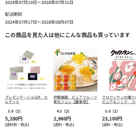
2024年07月10日～2028年07月31日
配送期間
2024年07月17日～2028年08月07日
この商品を見た人は他にこんな商品も買っています
プレゼンテージ e-Gift カ
伊藤農園 ピュアフルーツ
クロワッサンの贈
ルテット
寒天ジュレ【慶事用】
ピュア＆シック コ
【弔事用】
5.0
（1）
4.5
（2）
5.0
（1）
5,280円
2,960円
23,100円
(送料別・税込)
(送料・税込)
(送料・税込)