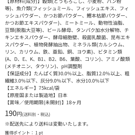
【原材料(成分)】穀類(とうもろこし、小麦粉、パン粉
等)、魚介類(フィッシュミール、フィッシュエキス、フィ
ッシュパウダー、かつお節パウダー、鰹本枯節パウダー、
かつお節エキスパウダー)、ミートミール、動物性油脂、
豆類(脱脂大豆等)、ビール酵母、タンパク加水分解物、チ
キンエキスパウダー、酵母細胞壁、殺菌乳酸菌、昆布エキ
スパウダー、植物発酵抽出物、ミネラル類(カルシウム、
リン、カリウム、鉄、亜鉛、銅、ヨウ素)、ビタミン類
(A、D、E、K、B1、B2、B6、葉酸、コリン)、アミノ酸類
(メチオニン、タウリン)、pH調整剤
【保証成分】たんぱく質30.0％以上、脂質12.0％以上、粗
繊維3.0％以下、灰分9.0％以下、水分10.0％以下
【エネルギー】75kcal/袋
【原産国または製造地】日本
【賞味／使用期限(未開封)】18ヶ月
190
円
(送料別・税込)
※配送先により送料は変動いたします。
獲得ポイント： 1 pt