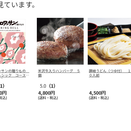
見ています。
ッサンの贈りもの
米沢牛入りハンバーグ ５
讃岐うどん（つゆ付） １
＆シック コース
個
０人前
用】
1）
5.0
（1）
00円
4,800円
4,500円
税込)
(送料・税込)
(送料・税込)