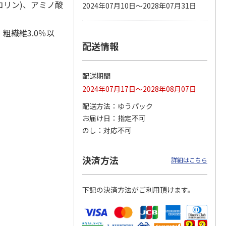
、コリン)、アミノ酸
2024年07月10日～2028年07月31日
、粗繊維3.0％以
配送情報
カムカ
銀のスプーン パウ
ペット線香 虹のか
CIAO 香り立つクラ
ーン
チ 健康に育つ子ね
なた フルーティフ
ンキー ちゅ～る和
ン型 S
こ用 まぐろ・かつ
ローラルの香り
えBOX とりささ
…
おに
…
配送期間
120円
590円
380円
2024年07月17日～2028年08月07日
)
(送料別・税込)
(送料別・税込)
(送料別・税込)
配送方法
ゆうパック
お届け日
指定不可
のし
対応不可
決済方法
詳細はこちら
下記の決済方法がご利用頂けます。