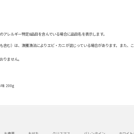
のアレルギー特定8品目を含んでいる場合に品目名を表示します。
も含む）は、漁獲漁法によりエビ・カニが混じっている場合があります。また、こ
おりません。
 200g
お歳暮
おせち
クリスマス
バレンタイン
ホワイト