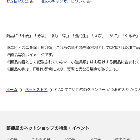
お支払い方法
注文のキャンセルについて
商品に「小麦」「そば」「卵」「乳」「落花生」「えび」「かに」「くるみ」
※エビ・カニを除く魚介類（これらの魚介類を原材料として製造された加工品
※商品写真はイメージです。
※商品内容として記載されていない「小道具類」はお届けする商品に含まれて
※商品の色は、印刷の都合により、実際と異なる場合があります。
ホーム
ペットストア
CIAO すごい乳酸菌クランキー かつお節入り かつお味
郵便局のネットショップの特集・イベント
母の日
こどもの日
父の日
お中元
敬老の日