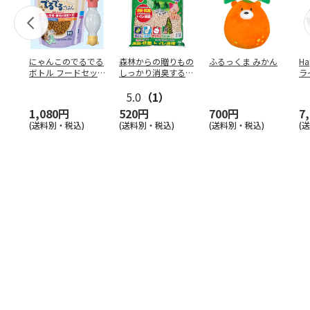
にゃんこのでるでる
森林からの贈りもの
ふるっくま みかん
Ha
ボトル フードセッ
しっかり消臭するひ
ラ
ト
のきの猫砂 7L
ー
5.0
（1）
1,080円
520円
700円
7
(送料別・税込)
(送料別・税込)
(送料別・税込)
(