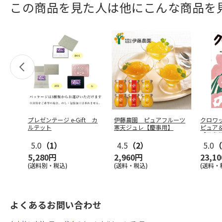
この商品を見た人は他にこんな商品を
プレゼンテージ e-Gift カ
伊藤農園 ピュアフルーツ
クロワ
ルテット
寒天ジュレ【慶事用】
ピュア
【弔事
5.0
（1）
4.5
（2）
5.0
（
5,280円
2,960円
23,1
(送料別・税込)
(送料・税込)
(送料・
よくあるお問い合わせ