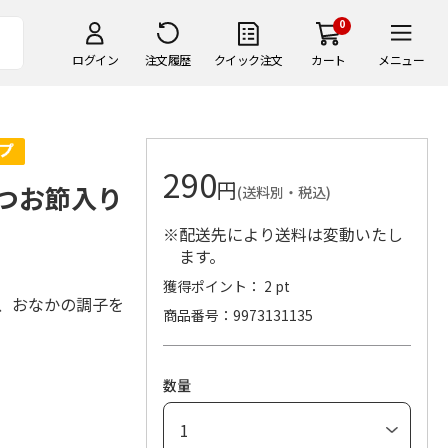
0
ログイン
注文履歴
クイック注文
カート
メニュー
290
円
かつお節入り
(送料別・税込)
※配送先により送料は変動いたし
ます。
獲得ポイント： 2 pt
し、おなかの調子を
商品番号
9973131135
数量