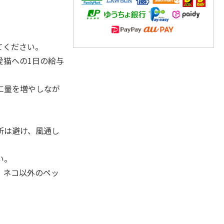
てください。
愛猫への1日の給与
に量を増やしなが
所は避け、風通し
い。
。ネコ以外のペッ