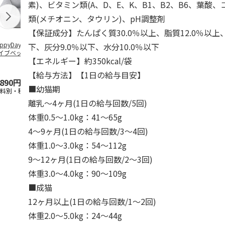
素)、ビタミン類(A、D、E、K、B1、B2、B6、葉酸
類(メチオニン、タウリン)、pH調整剤
【保証成分】たんぱく質30.0％以上、脂質12.0％以上
ppyDays 2wayド
獣医師開発 ニオイ
デオトイレ 飛び散
無添加良品 
下、灰分9.0％以下、水分10.0％以下
イブベッド グレ
をとる砂専用 猫ト
らない消臭・抗菌サ
ムデンタルコ
【エネルギー】約350kcal/袋
イレ ナチュラルグ
ンド 4L
ぐるぐるボー
レー
…
【給与方法】【1日の給与目安】
,890円
1,550円
1,320円
470円
■幼猫期
送料別・税込)
(送料別・税込)
(送料別・税込)
(送料別・税込
離乳～4ヶ月(1日の給与回数/5回)
体重0.5～1.0kg：41～65g
4～9ヶ月(1日の給与回数/3～4回)
体重1.0～3.0kg：54～112g
9～12ヶ月(1日の給与回数/2～3回)
体重3.0～4.0kg：90～109g
■成猫
12ヶ月以上(1日の給与回数/1～2回)
体重2.0～5.0kg：24～44g