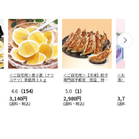
＜ご自宅用＞夏小夏（ナツ
＜ご自宅用＞【冷凍】餃子
＜お中元＞
コナツ）家庭用３ｋｇ
専門店宇都宮 悟空 特製
漬）
肉餃子
4.6
（154）
5.0
（1）
3,140円
2,980円
3,750円
(送料・税込)
(送料・税込)
(送料・税込)