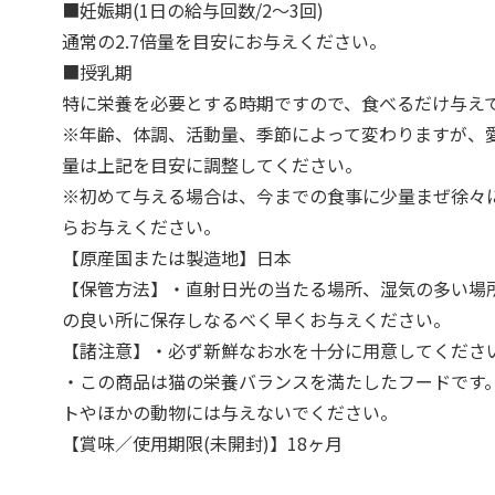
■妊娠期(1日の給与回数/2～3回)
通常の2.7倍量を目安にお与えください。
■授乳期
特に栄養を必要とする時期ですので、食べるだけ与え
※年齢、体調、活動量、季節によって変わりますが、
量は上記を目安に調整してください。
※初めて与える場合は、今までの食事に少量まぜ徐々
らお与えください。
【原産国または製造地】日本
【保管方法】・直射日光の当たる場所、湿気の多い場
の良い所に保存しなるべく早くお与えください。
【諸注意】・必ず新鮮なお水を十分に用意してくださ
・この商品は猫の栄養バランスを満たしたフードです
トやほかの動物には与えないでください。
【賞味／使用期限(未開封)】18ヶ月