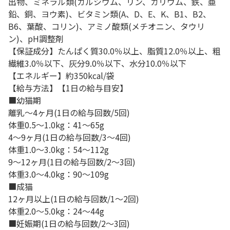
出物、ミネラル類(カルシウム、リン、カリウム、鉄、亜
鉛、銅、ヨウ素)、ビタミン類(A、D、E、K、B1、B2、
B6、葉酸、コリン)、アミノ酸類(メチオニン、タウリ
ン)、pH調整剤
【保証成分】たんぱく質30.0％以上、脂質12.0％以上、粗
繊維3.0％以下、灰分9.0％以下、水分10.0％以下
【エネルギー】約350kcal/袋
【給与方法】【1日の給与目安】
■幼猫期
離乳～4ヶ月(1日の給与回数/5回)
体重0.5～1.0kg：41～65g
4～9ヶ月(1日の給与回数/3～4回)
体重1.0～3.0kg：54～112g
9～12ヶ月(1日の給与回数/2～3回)
体重3.0～4.0kg：90～109g
■成猫
12ヶ月以上(1日の給与回数/1～2回)
体重2.0～5.0kg：24～44g
■妊娠期(1日の給与回数/2～3回)