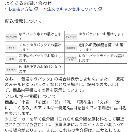
よくあるお問い合わせ
お支払い方法
注文のキャンセルについて
配送情報について
ゆうパック等でお届けしま
ゆうパケットでお届けします
す
チルドゆうパックでお届け
定形外郵便(簡易書留)でお届
します
けします
冷凍ゆうパックでお届けし
レターパックライトでお届け
ます。
します
佐川急便でのお届けとなり
ます
なお、「普通ゆうパック」の場合は表示しません。また、「夏期
のみチルドゆうパック」などとなる場合は、記号での表示はせ
ず、商品内容欄にその旨を表示しています。
アレルギー情報について
商品に「小麦」「そば」「卵」「乳」「落花生」「えび」「か
に」「くるみ」のアレルギー特定8品目を含んでいる場合に品目名
を表示します。
※エビ・カニを除く魚介類（これらの魚介類を原材料として製造
された加工品も含む）は、漁獲漁法によりエビ・カニが混じって
いる場合があります。 また、これらの魚介類は、エサとしてエ