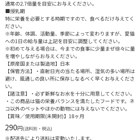
通常の2.7倍量を目安にお与えください。
■授乳期
特に栄養を必要とする時期ですので、食べるだけ与えてく
ださい。
※年齢、体調、活動量、季節によって変わりますが、愛猫
への1日の給与量は上記を目安に調整してください。
※初めて与える場合は、今までの食事に少量まぜ徐々に量
を増やしながらお与えください。
【原産国または製造地】日本
【保管方法】・直射日光の当たる場所、湿気の多い場所は
避け、風通しの良い所に保存しなるべく早くお与えくださ
い。
【諸注意】・必ず新鮮なお水を十分に用意してください。
・この商品は猫の栄養バランスを満たしたフードです。ネ
コ以外のペットやほかの動物には与えないでください。
【賞味／使用期限(未開封)】18ヶ月
290
円
(送料別・税込)
※配送先により送料は変動いたします。