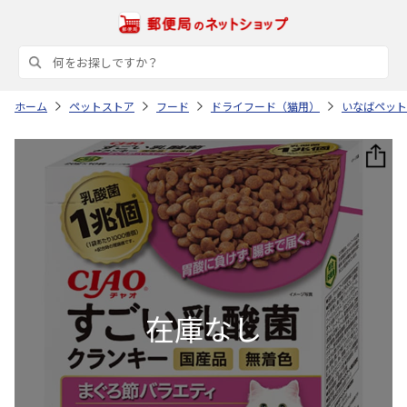
ホーム
ペットストア
フード
ドライフード（猫用）
いなばペット