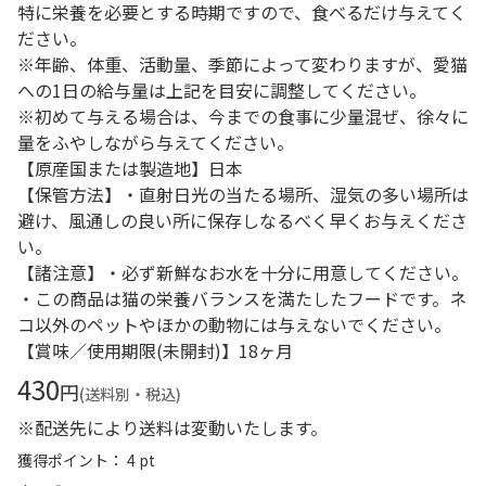
特に栄養を必要とする時期ですので、食べるだけ与えてく
ださい。
※年齢、体重、活動量、季節によって変わりますが、愛猫
への1日の給与量は上記を目安に調整してください。
※初めて与える場合は、今までの食事に少量混ぜ、徐々に
量をふやしながら与えてください。
【原産国または製造地】日本
【保管方法】・直射日光の当たる場所、湿気の多い場所は
避け、風通しの良い所に保存しなるべく早くお与えくださ
い。
【諸注意】・必ず新鮮なお水を十分に用意してください。
・この商品は猫の栄養バランスを満たしたフードです。ネ
コ以外のペットやほかの動物には与えないでください。
【賞味／使用期限(未開封)】18ヶ月
430
円
(送料別・税込)
※配送先により送料は変動いたします。
獲得ポイント： 4 pt