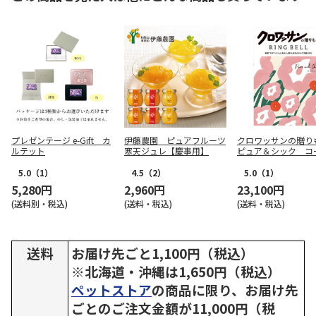
プレゼンテージ e-Gift カ
伊藤農園 ピュアフルーツ
クロワッサンの贈
ルテット
寒天ジュレ【慶事用】
ピュア＆シック コ
【弔事用】
5.0
（1）
4.5
（2）
5.0
（1）
5,280円
2,960円
23,100円
(送料別・税込)
(送料・税込)
(送料・税込)
送料
お届け先ごと1,100円（税込）
※北海道・沖縄は1,650円（税込）
ペットストア
の商品に限り、お届け先
ごとのご注文金額が11,000円（税