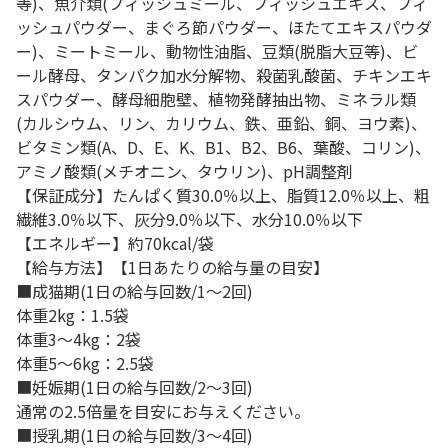
等)、魚介類(フィッシュミール、フィッシュエキス、フィ
ッシュパウダー、まぐろ節パウダー、ほたてエキスパウダ
ー)、ミートミール、動物性油脂、豆類(脱脂大豆等)、ビ
ール酵母、タンパク加水分解物、殺菌乳酸菌、チキンエキ
スパウダー、酵母細胞壁、植物発酵抽出物、ミネラル類
(カルシウム、リン、カリウム、鉄、亜鉛、銅、ヨウ素)、
ビタミン類(A、D、E、K、B1、B2、B6、葉酸、コリン)、
アミノ酸類(メチオニン、タウリン)、pH調整剤
【保証成分】たんぱく質30.0％以上、脂質12.0％以上、粗
繊維3.0％以下、灰分9.0％以下、水分10.0％以下
【エネルギー】約70kcal/袋
【給与方法】【1日あたりの給与量の目安】
■成猫期(1日の給与回数/1～2回)
体重2kg：1.5袋
体重3～4kg：2袋
体重5～6kg：2.5袋
■妊娠期(1日の給与回数/2～3回)
通常の2.5倍量を目安にお与えください。
■授乳期(1日の給与回数/3～4回)