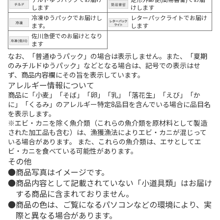
します
けします
冷凍ゆうパックでお届けし
レターパックライトでお届け
ます。
します
佐川急便でのお届けとなり
ます
なお、「普通ゆうパック」の場合は表示しません。また、「夏期
のみチルドゆうパック」などとなる場合は、記号での表示はせ
ず、商品内容欄にその旨を表示しています。
アレルギー情報について
商品に「小麦」「そば」「卵」「乳」「落花生」「えび」「か
に」「くるみ」のアレルギー特定8品目を含んでいる場合に品目名
を表示します。
※エビ・カニを除く魚介類（これらの魚介類を原材料として製造
された加工品も含む）は、漁獲漁法によりエビ・カニが混じって
いる場合があります。 また、これらの魚介類は、エサとしてエ
ビ・カニを食べている可能性があります。
その他
商品写真はイメージです。
商品内容として記載されていない「小道具類」はお届け
する商品に含まれておりません。
商品の色は、ご覧になるパソコンなどの環境により、実
際と異なる場合があります。