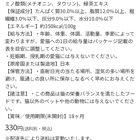
ミノ酸類(メチオニン、タウリン)、緑茶エキス
【保証成分】たんぱく質30.0％以上、脂質12.0％以上、粗
繊維3.0％以下、灰分9.0％以下、水分10.0％以下
【エネルギー】約350kcal/100g
【給与方法】・年齢、体重、体調、活動量、季節によって
変わりますが、愛猫への1日の給与量はパッケージ記載の
表を目安に調整してください。
・妊娠期、授乳期の愛猫には与えないでください。
【原産国または製造地】日本
【保管方法】・直射日光の当たる場所、湿気の多い場所を
避け、風通しの良い所に保存しなるべく早めにお与えくだ
さい。
【諸注意】・この商品は猫の栄養バランスを満たしたフー
ドです。猫以外のペットや他の動物には与えないでくださ
い。
【賞味／使用期限(未開封)】18ヶ月
330
円
(送料別・税込)
※配送先により送料は変動いたします。