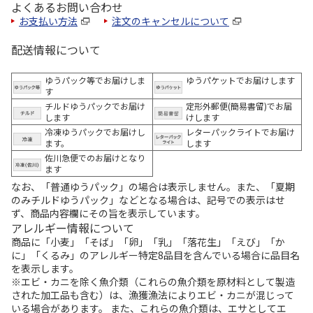
よくあるお問い合わせ
お支払い方法
注文のキャンセルについて
配送情報について
ゆうパック等でお届けしま
ゆうパケットでお届けします
す
チルドゆうパックでお届け
定形外郵便(簡易書留)でお届
します
けします
冷凍ゆうパックでお届けし
レターパックライトでお届け
ます。
します
佐川急便でのお届けとなり
ます
なお、「普通ゆうパック」の場合は表示しません。また、「夏期
のみチルドゆうパック」などとなる場合は、記号での表示はせ
ず、商品内容欄にその旨を表示しています。
アレルギー情報について
商品に「小麦」「そば」「卵」「乳」「落花生」「えび」「か
に」「くるみ」のアレルギー特定8品目を含んでいる場合に品目名
を表示します。
※エビ・カニを除く魚介類（これらの魚介類を原材料として製造
された加工品も含む）は、漁獲漁法によりエビ・カニが混じって
いる場合があります。 また、これらの魚介類は、エサとしてエ