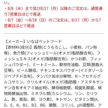
い。
・8/6（木）まで及び8/17（月）以降のご注文は、通常通
り7営業日ほどで発送
・8/7（金）～8/16（日）のご注文は、8/17（月）から7
営業日ほどで発送
【メーカー】いなばペットフード
【原材料(成分)】穀類(とうもろこし、小麦粉、パン粉
等)、魚介類(フィッシュミール(オメガ3脂肪酸含有)、フ
ィッシュエキス(オメガ3脂肪酸含有)、かつお節、フィッ
シュパウダー)、ミートミール、動物性油脂、豆類(脱脂大
豆等)、ビール酵母、チキンエキスパウダー(イミダゾール
ジペプチド含有)、タンパク加水分解物、N－アセチルグ
ルコサミン、クリルオイル(オメガ3脂肪酸・アスタキサン
チン含有オキアミ抽出物)、酵母細胞壁、殺菌乳酸菌、植
物発酵抽出物、ミネラル類(カルシウム、リン、カリウ
ム、鉄、亜鉛、銅、ヨウ素)、キトサン、ビタミン類(A、
D、E、K、B1、B2、B6、葉酸、コリン)、pH調整剤、ア