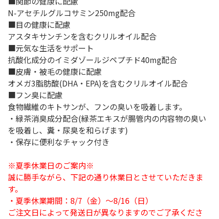
■関節の健康に配慮
N-アセチルグルコサミン250mg配合
■目の健康に配慮
アスタキサンチンを含むクリルオイル配合
■元気な生活をサポート
抗酸化成分のイミダゾールジペプチド40mg配合
■皮膚・被毛の健康に配慮
オメガ3脂肪酸(DHA・EPA)を含むクリルオイル配合
■フン臭に配慮
食物繊維のキトサンが、フンの臭いを吸着します。
・緑茶消臭成分配合(緑茶エキスが腸管内の内容物の臭い
を吸着し、糞・尿臭を和らげます)
・保存に便利なチャック付き
※夏季休業日のご案内※
誠に勝手ながら、下記の通り休業日とさせていただきま
す。
・夏季休業期間：8/7（金）～8/16（日）
ご注文日によって発送日が異なりますのでご了承くださ