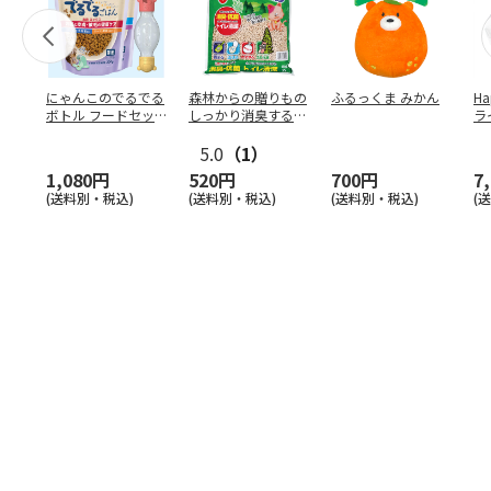
にゃんこのでるでる
森林からの贈りもの
ふるっくま みかん
Ha
ボトル フードセッ
しっかり消臭するひ
ラ
ト
のきの猫砂 7L
ー
5.0
（1）
1,080円
520円
700円
7
(送料別・税込)
(送料別・税込)
(送料別・税込)
(