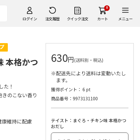
0
ログイン
注文履歴
クイック注文
カート
メニュー
630
円
味 本格かつ
(送料別・税込)
※配送先により送料は変動いたし
ます。
した！
獲得ポイント： 6 pt
飽きのこない香り
商品番号
9973131100
テイスト：まぐろ・チキン味 本格かつ
健康維持に配慮
おだし