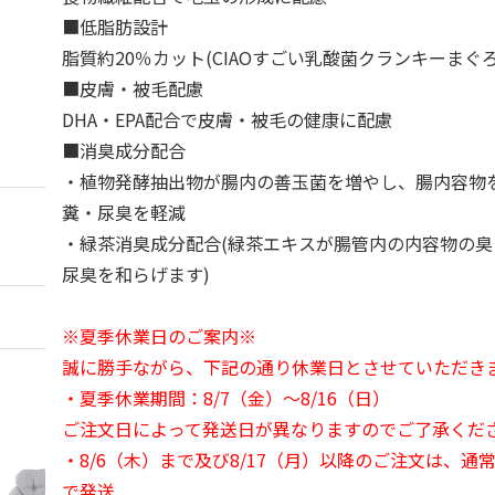
■低脂肪設計
脂質約20％カット(CIAOすごい乳酸菌クランキーまぐろ
■皮膚・被毛配慮
DHA・EPA配合で皮膚・被毛の健康に配慮
■消臭成分配合
・植物発酵抽出物が腸内の善玉菌を増やし、腸内容物
糞・尿臭を軽減
・緑茶消臭成分配合(緑茶エキスが腸管内の内容物の
尿臭を和らげます)
※夏季休業日のご案内※
誠に勝手ながら、下記の通り休業日とさせていただき
・夏季休業期間：8/7（金）～8/16（日）
ご注文日によって発送日が異なりますのでご了承くだ
・8/6（木）まで及び8/17（月）以降のご注文は、通
で発送