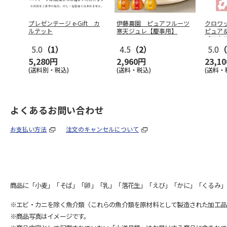
プレゼンテージ e-Gift カ
伊藤農園 ピュアフルーツ
クロワ
ルテット
寒天ジュレ【慶事用】
ピュア
【弔事
5.0
（1）
4.5
（2）
5.0
（
5,280円
2,960円
23,1
(送料別・税込)
(送料・税込)
(送料・
よくあるお問い合わせ
お支払い方法
注文のキャンセルについて
商品に「小麦」「そば」「卵」「乳」「落花生」「えび」「かに」「くるみ」
※エビ・カニを除く魚介類（これらの魚介類を原材料として製造された加工品
※商品写真はイメージです。