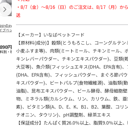
・8/7（金）～8/16（日）のご注文は、8/17（月）
送
ppyDays 2wayド
獣医師開発 ニオイ
デオトイレ 飛び散
無添加良品 
イブベッド グレ
をとる砂専用 猫ト
らない消臭・抗菌サ
ムデンタルコ
【メーカー】いなばペットフード
イレ ナチュラルグ
ンド 4L
ぐるぐるボー
レー
…
【原材料(成分)】穀類(とうもろこし、コーングルテ
,890円
1,550円
1,320円
470円
小麦ふすま等)、肉類(ミートミール、チキンミール、
送料別・税込)
(送料別・税込)
(送料別・税込)
(送料別・税込
キンレバーパウダー、チキンエキスパウダー)、豆類(
大豆等)、魚介類(フィッシュエキス(DHA、EPA含有)
(DHA、EPA含有)、フィッシュパウダー、まぐろ節パ
キスパウダー)、ビートパルプ(食物繊維源)、油脂類(
油脂)、昆布エキスパウダー、ビール酵母、酵母細胞
物、ミネラル類(カルシウム、リン、カリウム、鉄、亜
素)、ビタミン類(A、D、E、K、B1、B2、葉酸、コリ
チオニン、タウリン)、pH調整剤、緑茶エキス
【保証成分】たんぱく質26.0％以上、脂質9.0％以上、