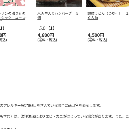
ッサンの贈りもの
米沢牛入りハンバーグ ５
讃岐うどん（つゆ付） １
＆シック コース
個
０人前
用】
1）
5.0
（1）
00円
4,800円
4,500円
税込)
(送料・税込)
(送料・税込)
のアレルギー特定8品目を含んでいる場合に品目名を表示します。
も含む）は、漁獲漁法によりエビ・カニが混じっている場合があります。また、こ