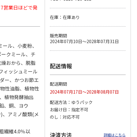
から7営業日ほどで発
在庫：在庫あり
カムカ
銀のスプーン パウ
ペット線香 虹のか
CIAO 香り立つクラ
ーン
チ 健康に育つ子ね
なた フルーティフ
ンキー ちゅ～る和
販売期間
ン型 S
こ用 まぐろ・かつ
ローラルの香り
えBOX とりささ
…
2024年07月10日～2028年07月31日
おに
…
ンミール、小麦粉、
120円
590円
380円
ポークミール、チ
)
(送料別・税込)
(送料別・税込)
(送料別・税込)
乾燥おから、脱脂
配送情報
、フィッシュミール
ウダー、かつお節エ
配送期間
動物性油脂、植物性
2024年07月17日～2028年08月07日
壁、植物発酵抽出
配送方法
ゆうパック
鉛、銅、ヨウ
お届け日
指定不可
ン)、アミノ酸類(メ
のし
対応不可
粗繊維4.0％以
決済方法
詳細はこちら