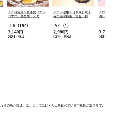
＜ご自宅用＞夏小夏（ナツ
＜ご自宅用＞【冷凍】餃子
＜お中元＞
コナツ）家庭用３ｋｇ
専門店宇都宮 悟空 特製
漬）
肉餃子
4.6
（154）
5.0
（1）
3,140円
2,980円
3,750円
(送料・税込)
(送料・税込)
(送料・税込)
れらの魚介類は、エサとしてエビ・カニを食べている可能性があります。