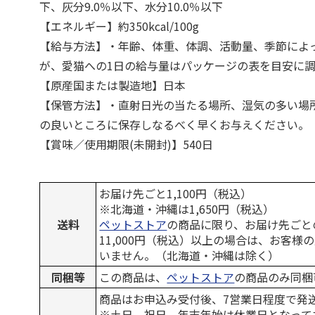
下、灰分9.0％以下、水分10.0％以下
【エネルギー】約350kcal/100g
【給与方法】・年齢、体重、体調、活動量、季節によ
が、愛猫への1日の給与量はパッケージの表を目安に
【原産国または製造地】日本
【保管方法】・直射日光の当たる場所、湿気の多い場
の良いところに保存しなるべく早くお与えください。
【賞味／使用期限(未開封)】540日
お届け先ごと1,100円（税込）
※北海道・沖縄は1,650円（税込）
送料
ペットストア
の商品に限り、お届け先ごと
11,000円（税込）以上の場合は、お客様
いません。（北海道・沖縄は除く）
同梱等
この商品は、
ペットストア
の商品のみ同梱
商品はお申込み受付後、7営業日程度で発
※土日、祝日、年末年始は休業日となって