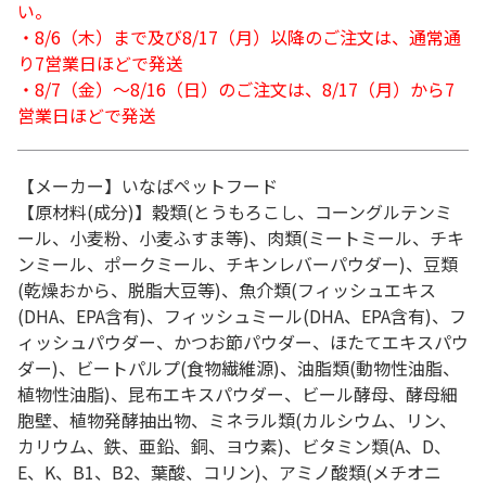
い。
・8/6（木）まで及び8/17（月）以降のご注文は、通常通
り7営業日ほどで発送
・8/7（金）～8/16（日）のご注文は、8/17（月）から7
営業日ほどで発送
【メーカー】いなばペットフード
【原材料(成分)】穀類(とうもろこし、コーングルテンミ
ール、小麦粉、小麦ふすま等)、肉類(ミートミール、チキ
ンミール、ポークミール、チキンレバーパウダー)、豆類
(乾燥おから、脱脂大豆等)、魚介類(フィッシュエキス
(DHA、EPA含有)、フィッシュミール(DHA、EPA含有)、フ
ィッシュパウダー、かつお節パウダー、ほたてエキスパウ
ダー)、ビートパルプ(食物繊維源)、油脂類(動物性油脂、
植物性油脂)、昆布エキスパウダー、ビール酵母、酵母細
胞壁、植物発酵抽出物、ミネラル類(カルシウム、リン、
カリウム、鉄、亜鉛、銅、ヨウ素)、ビタミン類(A、D、
E、K、B1、B2、葉酸、コリン)、アミノ酸類(メチオニ