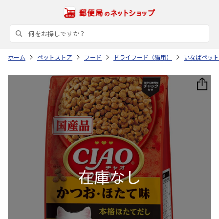
ホーム
ペットストア
フード
ドライフード（猫用）
いなばペット