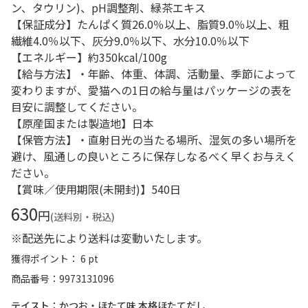
ン、タウリン)、pH調整剤、緑茶エキス
【保証成分】たんぱく質26.0％以上、脂質9.0％以上、粗
繊維4.0％以下、灰分9.0％以下、水分10.0％以下
【エネルギー】約350kcal/100g
【給与方法】・年齢、体重、体調、活動量、季節によって
変わりますが、愛猫への1日の給与量はパッケージの表を
目安に調整してください。
【原産国または製造地】日本
【保管方法】・直射日光の当たる場所、湿気の多い場所を
避け、風通しの良いところに保存しなるべく早くお与えく
ださい。
【賞味／使用期限(未開封)】540日
630
円
(送料別・税込)
※配送先により送料は変動いたします。
獲得ポイント： 6 pt
商品番号
9973131096
テイスト：かつお・ほたて味 本格ほたてだし