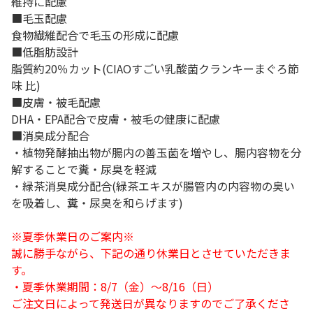
維持に配慮
■毛玉配慮
食物繊維配合で毛玉の形成に配慮
■低脂肪設計
脂質約20％カット(CIAOすごい乳酸菌クランキーまぐろ節
味 比)
■皮膚・被毛配慮
DHA・EPA配合で皮膚・被毛の健康に配慮
■消臭成分配合
・植物発酵抽出物が腸内の善玉菌を増やし、腸内容物を分
解することで糞・尿臭を軽減
・緑茶消臭成分配合(緑茶エキスが腸管内の内容物の臭い
を吸着し、糞・尿臭を和らげます)
※夏季休業日のご案内※
誠に勝手ながら、下記の通り休業日とさせていただきま
す。
・夏季休業期間：8/7（金）～8/16（日）
ご注文日によって発送日が異なりますのでご了承くださ