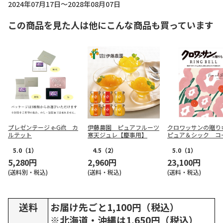
2024年07月17日～2028年08月07日
この商品を見た人は他にこんな商品も買っています
プレゼンテージ e-Gift カ
伊藤農園 ピュアフルーツ
クロワッサンの贈
ルテット
寒天ジュレ【慶事用】
ピュア＆シック コ
【弔事用】
5.0
（1）
4.5
（2）
5.0
（1）
5,280円
2,960円
23,100円
(送料別・税込)
(送料・税込)
(送料・税込)
送料
お届け先ごと1,100円（税込）
※北海道・沖縄は1,650円（税込）