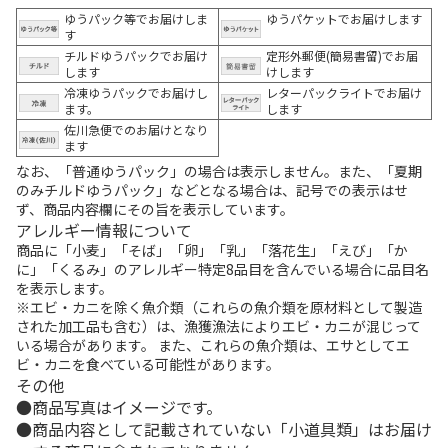
ゆうパック等でお届けしま
ゆうパケットでお届けします
す
チルドゆうパックでお届け
定形外郵便(簡易書留)でお届
します
けします
冷凍ゆうパックでお届けし
レターパックライトでお届け
ます。
します
佐川急便でのお届けとなり
ます
なお、「普通ゆうパック」の場合は表示しません。また、「夏期
のみチルドゆうパック」などとなる場合は、記号での表示はせ
ず、商品内容欄にその旨を表示しています。
アレルギー情報について
商品に「小麦」「そば」「卵」「乳」「落花生」「えび」「か
に」「くるみ」のアレルギー特定8品目を含んでいる場合に品目名
を表示します。
※エビ・カニを除く魚介類（これらの魚介類を原材料として製造
された加工品も含む）は、漁獲漁法によりエビ・カニが混じって
いる場合があります。 また、これらの魚介類は、エサとしてエ
ビ・カニを食べている可能性があります。
その他
商品写真はイメージです。
商品内容として記載されていない「小道具類」はお届け