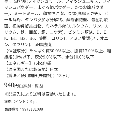
等)、魚介類(フィッシュミール、フィッシュエキス、フィ
ッシュパウダー、まぐろ節パウダー、かつお節パウダ
ー)、ミートミール、動物性油脂、豆類(脱脂大豆等)、ビ
ール酵母、タンパク加水分解物、酵母細胞壁、殺菌乳酸
菌、植物発酵抽出物、ミネラル類(カルシウム、リン、カ
リウム、鉄、亜鉛、銅、ヨウ素)、ビタミン類(A、D、E、
K、B1、B2、B6、葉酸、コリン)、アミノ酸類(メチオニ
ン、タウリン)、pH調整剤
【保証成分】たんぱく質30.0％以上、脂質12.0％以上、粗
繊維3.0％以下、灰分9.0％以下、水分10.0％以下
【エネルギー】75kcal/袋
【原産国または製造地】日本
【賞味／使用期限(未開封)】18ヶ月
940
円
(送料別・税込)
※配送先により送料は変動いたします。
獲得ポイント： 9 pt
商品番号
9973131088