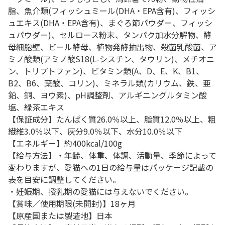
脂、魚介類(フィッシュミール(DHA・EPA含有)、フィッシ
ュエキス(DHA・EPA含有)、まぐろ節パウダー、フィッシ
ュパウダー)、セルロース粉末、タンパク加水分解物、酵
母細胞壁、ビール酵母、植物発酵抽出物、殺菌乳酸菌、ア
ミノ酸類(アミノ酸S18(L-シスチン、タウリン)、メチオニ
ン、トリプトファン)、ビタミン類(A、D、E、K、B1、
B2、B6、葉酸、コリン)、ミネラル類(カリウム、鉄、亜
鉛、銅、ヨウ素)、pH調整剤、アルギニングルタミン酸
塩、緑茶エキス
【保証成分】たんぱく質26.0％以上、脂質12.0％以上、粗
繊維3.0％以下、灰分9.0％以下、水分10.0％以下
【エネルギー】約400kcal/100g
【給与方法】・年齢、体重、体調、活動量、季節によって
変わりますが、愛猫への1日の給与量はパッケージ記載の
表を目安に調整してください。
・妊娠期、授乳期の愛猫には与えないでください。
【賞味／使用期限(未開封)】18ヶ月
【原産国または製造地】日本