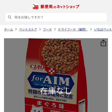
ホーム
ペットストア
フード
ドライフード（猫用）
いなばペット