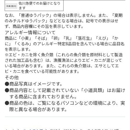
佐川急便でのお届けとなり
ます
なお、「普通ゆうパック」の場合は表示しません。また、「夏期
のみチルドゆうパック」などとなる場合は、記号での表示はせ
ず、商品内容欄にその旨を表示しています。
アレルギー情報について
商品に「小麦」「そば」「卵」「乳」「落花生」「えび」「か
に」「くるみ」のアレルギー特定8品目を含んでいる場合に品目名
を表示します。
※エビ・カニを除く魚介類（これらの魚介類を原材料として製造
された加工品も含む）は、漁獲漁法によりエビ・カニが混じって
いる場合があります。 また、これらの魚介類は、エサとしてエ
ビ・カニを食べている可能性があります。
その他
商品写真はイメージです。
商品内容として記載されていない「小道具類」はお届け
する商品に含まれておりません。
商品の色は、ご覧になるパソコンなどの環境により、実
際と異なる場合があります。