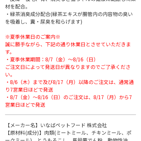
材を配合。
・緑茶消臭成分配合(緑茶エキスが腸管内の内容物の臭い
を吸着し、糞・尿臭を和らげます)
※夏季休業日のご案内※
誠に勝手ながら、下記の通り休業日とさせていただきま
す。
・夏季休業期間：8/7（金）～8/16（日）
ご注文日によって発送日が異なりますのでご了承くださ
い。
・8/6（木）まで及び8/17（月）以降のご注文は、通常通
り7営業日ほどで発送
・8/7（金）～8/16（日）のご注文は、8/17（月）から7
営業日ほどで発送
【メーカー名】いなばペットフード 株式会社
【原材料(成分)】肉類(ミートミール、チキンミール、ポ
ークミール)、とうもろこし、馬鈴薯でん粉、動物性油