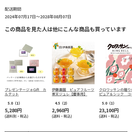
配送期間
2024年07月17日～2028年08月07日
この商品を見た人は他にこんな商品も買っています
プレゼンテージ e-Gift カ
伊藤農園 ピュアフルーツ
クロワッサンの贈
ルテット
寒天ジュレ【慶事用】
ピュア＆シック コ
【弔事用】
5.0
（1）
4.5
（2）
5.0
（1）
5,280円
2,960円
23,100円
(送料別・税込)
(送料・税込)
(送料・税込)