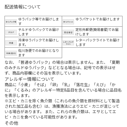
配送情報について
ゆうパック等でお届けしま
ゆうパケットでお届けします
す
チルドゆうパックでお届け
定形外郵便(簡易書留)でお届
します
けします
冷凍ゆうパックでお届けし
レターパックライトでお届け
ます。
します
佐川急便でのお届けとなり
ます
なお、「普通ゆうパック」の場合は表示しません。また、「夏期
のみチルドゆうパック」などとなる場合は、記号での表示はせ
ず、商品内容欄にその旨を表示しています。
アレルギー情報について
商品に「小麦」「そば」「卵」「乳」「落花生」「えび」「か
に」「くるみ」のアレルギー特定8品目を含んでいる場合に品目名
を表示します。
※エビ・カニを除く魚介類（これらの魚介類を原材料として製造
された加工品も含む）は、漁獲漁法によりエビ・カニが混じって
いる場合があります。 また、これらの魚介類は、エサとしてエ
ビ・カニを食べている可能性があります。
その他