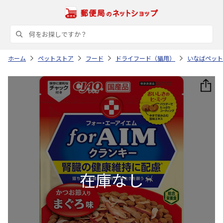
ホーム
ペットストア
フード
ドライフード（猫用）
いなばペット