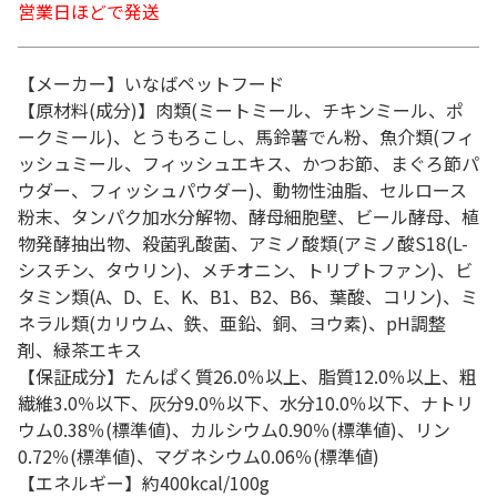
営業日ほどで発送
【メーカー】いなばペットフード
【原材料(成分)】肉類(ミートミール、チキンミール、ポ
ークミール)、とうもろこし、馬鈴薯でん粉、魚介類(フィ
ッシュミール、フィッシュエキス、かつお節、まぐろ節パ
ウダー、フィッシュパウダー)、動物性油脂、セルロース
粉末、タンパク加水分解物、酵母細胞壁、ビール酵母、植
物発酵抽出物、殺菌乳酸菌、アミノ酸類(アミノ酸S18(L-
シスチン、タウリン)、メチオニン、トリプトファン)、ビ
タミン類(A、D、E、K、B1、B2、B6、葉酸、コリン)、ミ
ネラル類(カリウム、鉄、亜鉛、銅、ヨウ素)、pH調整
剤、緑茶エキス
【保証成分】たんぱく質26.0％以上、脂質12.0％以上、粗
繊維3.0％以下、灰分9.0％以下、水分10.0％以下、ナトリ
ウム0.38％(標準値)、カルシウム0.90％(標準値)、リン
0.72％(標準値)、マグネシウム0.06％(標準値)
【エネルギー】約400kcal/100g