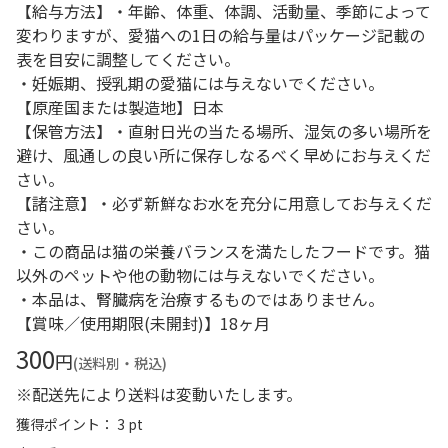
【給与方法】・年齢、体重、体調、活動量、季節によって
変わりますが、愛猫への1日の給与量はパッケージ記載の
表を目安に調整してください。
・妊娠期、授乳期の愛猫には与えないでください。
【原産国または製造地】日本
【保管方法】・直射日光の当たる場所、湿気の多い場所を
避け、風通しの良い所に保存しなるべく早めにお与えくだ
さい。
【諸注意】・必ず新鮮なお水を充分に用意してお与えくだ
さい。
・この商品は猫の栄養バランスを満たしたフードです。猫
以外のペットや他の動物には与えないでください。
・本品は、腎臓病を治療するものではありません。
【賞味／使用期限(未開封)】18ヶ月
300
円
(送料別・税込)
※配送先により送料は変動いたします。
獲得ポイント： 3 pt