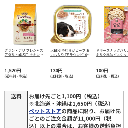
グラン・デリ フレシャス
犬日和 やわらかビーフ お
ドギースナックバリ
アダルト成犬用 チキン＆
いも入り (アラウンド10歳)
ミルク風味ビスケットM
小魚入り 1kg
100g
80g
1,520円
130円
100円
(送料別・税込)
(送料別・税込)
(送料別・税込)
送料
お届け先ごと1,100円（税込）
※北海道・沖縄は1,650円（税込）
ペットストア
の商品に限り、お届け先
ごとのご注文金額が11,000円（税
込）以上の場合は、お客様の送料負担