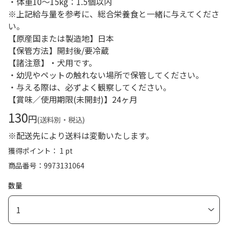
・体重10～15kg：1.5個以内
※上記給与量を参考に、総合栄養食と一緒に与えてくださ
い。
【原産国または製造地】日本
【保管方法】開封後/要冷蔵
【諸注意】・犬用です。
・幼児やペットの触れない場所で保管してください。
・与える際は、必ずよく観察してください。
【賞味／使用期限(未開封)】24ヶ月
130
円
(送料別・税込)
※配送先により送料は変動いたします。
獲得ポイント： 1 pt
商品番号
9973131064
数量
1