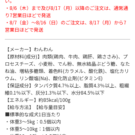
い。
・8/6（木）まで及び8/17（月）以降のご注文は、通常通
り7営業日ほどで発送
・8/7（金）～8/16（日）のご注文は、8/17（月）から7
営業日ほどで発送
【メーカー】わんわん
【原材料(成分)】肉類(鶏肉、牛肉、鶏肝、鶏ささみ)、プ
ロセスチーズ、小麦粉、でん粉、無水結晶ぶどう糖、なた
ね油、増粘多糖類、着色料(カラメル、酸化鉄)、塩化カリ
ウム、リン酸塩(Na)、酸化防止剤(ビタミンE)
【保証成分】タンパク質4.7％以上、脂質4.3％以上、粗繊
維0.1％以下、灰分1.3％以下、水分84.5％以下
【エネルギー】約85kcal/100g
【給与方法】【給与量目安】
■標準的な成犬1日当たり
・体重3～5kg：0.5個以内
・体重5～10kg：1個以内