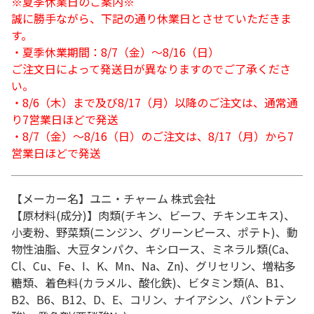
※夏季休業日のご案内※
誠に勝手ながら、下記の通り休業日とさせていただきま
す。
・夏季休業期間：8/7（金）～8/16（日）
ご注文日によって発送日が異なりますのでご了承くださ
い。
・8/6（木）まで及び8/17（月）以降のご注文は、通常通
り7営業日ほどで発送
・8/7（金）～8/16（日）のご注文は、8/17（月）から7
営業日ほどで発送
【メーカー名】ユニ・チャーム 株式会社
【原材料(成分)】肉類(チキン、ビーフ、チキンエキス)、
小麦粉、野菜類(ニンジン、グリーンピース、ポテト)、動
物性油脂、大豆タンパク、キシロース、ミネラル類(Ca、
Cl、Cu、Fe、I、K、Mn、Na、Zn)、グリセリン、増粘多
糖類、着色料(カラメル、酸化鉄)、ビタミン類(A、B1、
B2、B6、B12、D、E、コリン、ナイアシン、パントテン