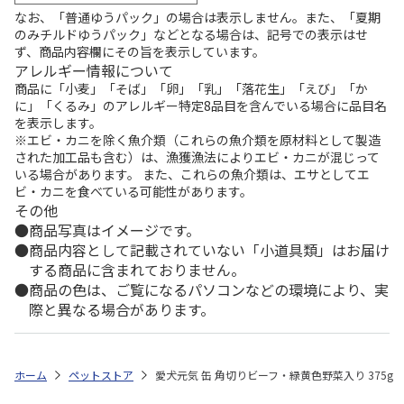
なお、「普通ゆうパック」の場合は表示しません。また、「夏期
のみチルドゆうパック」などとなる場合は、記号での表示はせ
ず、商品内容欄にその旨を表示しています。
アレルギー情報について
商品に「小麦」「そば」「卵」「乳」「落花生」「えび」「か
に」「くるみ」のアレルギー特定8品目を含んでいる場合に品目名
を表示します。
※エビ・カニを除く魚介類（これらの魚介類を原材料として製造
された加工品も含む）は、漁獲漁法によりエビ・カニが混じって
いる場合があります。 また、これらの魚介類は、エサとしてエ
ビ・カニを食べている可能性があります。
その他
商品写真はイメージです。
商品内容として記載されていない「小道具類」はお届け
する商品に含まれておりません。
商品の色は、ご覧になるパソコンなどの環境により、実
際と異なる場合があります。
ホーム
ペットストア
愛犬元気 缶 角切りビーフ・緑黄色野菜入り 375g