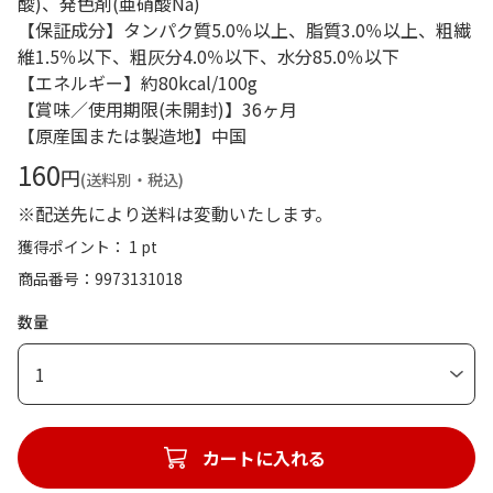
酸)、発色剤(亜硝酸Na)
【保証成分】タンパク質5.0％以上、脂質3.0％以上、粗繊
維1.5％以下、粗灰分4.0％以下、水分85.0％以下
【エネルギー】約80kcal/100g
【賞味／使用期限(未開封)】36ヶ月
【原産国または製造地】中国
160
円
(送料別・税込)
※配送先により送料は変動いたします。
獲得ポイント： 1 pt
商品番号
9973131018
数量
1
カートに入れる