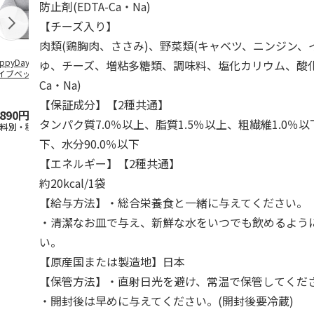
防止剤(EDTA-Ca・Na)
【チーズ入り】
肉類(鶏胸肉、ささみ)、野菜類(キャベツ、ニンジン、
ppyDays 2wayド
獣医師開発 ニオイ
デオトイレ 飛び散
無添加良品 
ゆ、チーズ、増粘多糖類、調味料、塩化カリウム、酸化防
イブベッド グレ
をとる砂専用 猫ト
らない消臭・抗菌サ
ムデンタルコ
Ca・Na)
イレ ナチュラルグ
ンド 4L
ぐるぐるボー
レー
…
【保証成分】【2種共通】
,890円
1,550円
1,320円
470円
タンパク質7.0％以上、脂質1.5％以上、粗繊維1.0％以
送料別・税込)
(送料別・税込)
(送料別・税込)
(送料別・税込
下、水分90.0％以下
【エネルギー】【2種共通】
約20kcal/1袋
【給与方法】・総合栄養食と一緒に与えてください。
・清潔なお皿で与え、新鮮な水をいつでも飲めるよう
い。
【原産国または製造地】日本
【保管方法】・直射日光を避け、常温で保管してくだ
・開封後は早めに与えてください。(開封後要冷蔵)