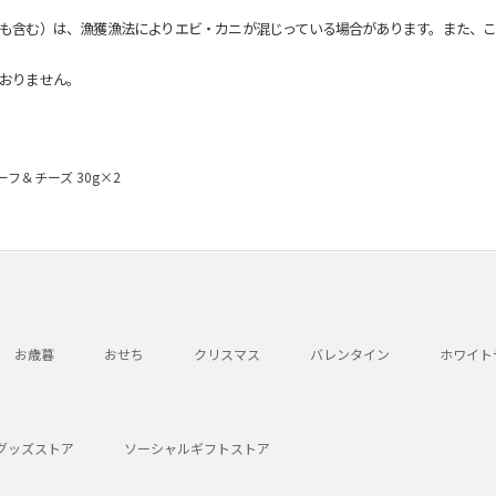
も含む）は、漁獲漁法によりエビ・カニが混じっている場合があります。また、こ
おりません。
フ＆チーズ 30g×2
お歳暮
おせち
クリスマス
バレンタイン
ホワイト
グッズストア
ソーシャルギフトストア