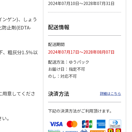
2024年07月10日～2028年07月31日
インゲン)、しょう
配送情報
カムカ
銀のスプーン パウ
ペット線香 虹のか
鈴虫の経木 3枚入
止剤(EDTA-
ーン
チ 健康に育つ子ね
なた フルーティフ
ン型 S
こ用 まぐろ・かつ
ローラルの香り
おに
…
配送期間
120円
590円
100円
下、粗灰分1.5％以
2024年07月17日～2028年08月07日
)
(送料別・税込)
(送料別・税込)
(送料別・税込)
配送方法
ゆうパック
お届け日
指定不可
のし
対応不可
決済方法
に用意してくださ
詳細はこちら
下記の決済方法がご利用頂けます。
さい。