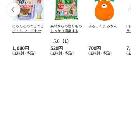
にゃんこのでるでる
森林からの贈りもの
ふるっくま みかん
Ha
ボトル フードセッ
しっかり消臭するひ
ラ
ト
のきの猫砂 7L
ー
5.0
（1）
1,080円
520円
700円
7
(送料別・税込)
(送料別・税込)
(送料別・税込)
(