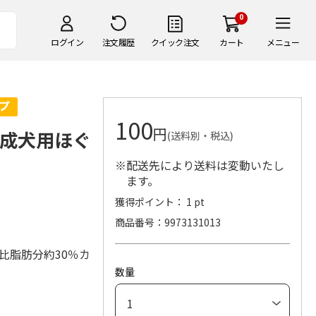
0
ログイン
注文履歴
クイック注文
カート
メニュー
100
円
い成犬用ほぐ
(送料別・税込)
※配送先により送料は変動いたし
ます。
獲得ポイント： 1 pt
商品番号
9973131013
比脂肪分約30％カ
数量