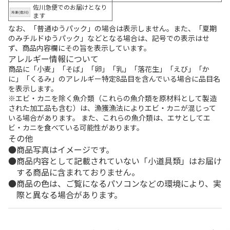
佐川急便でのお届けとなり
ます
なお、「普通ゆうパック」の場合は表示しません。また、「夏期
のみチルドゆうパック」などとなる場合は、記号での表示はせ
ず、商品内容欄にその旨を表示しています。
アレルギー情報について
商品に「小麦」「そば」「卵」「乳」「落花生」「えび」「か
に」「くるみ」のアレルギー特定8品目を含んでいる場合に品目名
を表示します。
※エビ・カニを除く魚介類（これらの魚介類を原材料として製造
された加工品も含む）は、漁獲漁法によりエビ・カニが混じって
いる場合があります。 また、これらの魚介類は、エサとしてエ
ビ・カニを食べている可能性があります。
その他
商品写真はイメージです。
商品内容として記載されていない「小道具類」はお届け
する商品に含まれておりません。
商品の色は、ご覧になるパソコンなどの環境により、実
際と異なる場合があります。