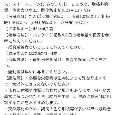
ス、スイートコーン)、さつまいも、しょうゆ、増粘多糖
類、塩化カリウム、酸化防止剤(EDTA-Ca・Na)
【保証成分】たんぱく質6.5％以上、脂質1.0％以上、粗繊
維1.0％以下、灰分1.5％以下、水分90.0％以下
【エネルギー】45kcal/1袋
【給与方法】・パッケージ記載の1日の給与量の目安を参
考に与えてください。
・総合栄養食といっしょに与えてください。
【原産国または製造地】日本
【保管方法】・直射日光を避け、常温で保管してくださ
い。
・開封後は早めに与えてください。
【諸注意】・必要な栄養素は生物によって異なりますの
で、犬以外には与えないでください。
・まれに体調や体質に合わない場合もあります。何らかの
異常に気づかれたときは給与を中断し、早めに獣医師に相
談することをおすすめします。
・天然素材のため、鶏肉の色や形状等が多少バラつき場合
もありますが、品質には問題ありません。