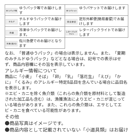
ゆうパック等でお届けしま
ゆうパケットでお届けします
す
チルドゆうパックでお届け
定形外郵便(簡易書留)でお届
します
けします
冷凍ゆうパックでお届けし
レターパックライトでお届け
ます。
します
佐川急便でのお届けとなり
ます
なお、「普通ゆうパック」の場合は表示しません。また、「夏期
のみチルドゆうパック」などとなる場合は、記号での表示はせ
ず、商品内容欄にその旨を表示しています。
アレルギー情報について
商品に「小麦」「そば」「卵」「乳」「落花生」「えび」「か
に」「くるみ」のアレルギー特定8品目を含んでいる場合に品目名
を表示します。
※エビ・カニを除く魚介類（これらの魚介類を原材料として製造
された加工品も含む）は、漁獲漁法によりエビ・カニが混じって
いる場合があります。 また、これらの魚介類は、エサとしてエ
ビ・カニを食べている可能性があります。
その他
商品写真はイメージです。
商品内容として記載されていない「小道具類」はお届け