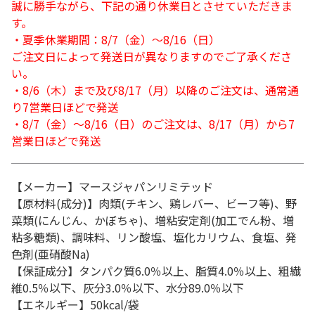
誠に勝手ながら、下記の通り休業日とさせていただきま
す。
・夏季休業期間：8/7（金）～8/16（日）
ご注文日によって発送日が異なりますのでご了承くださ
い。
・8/6（木）まで及び8/17（月）以降のご注文は、通常通
り7営業日ほどで発送
・8/7（金）～8/16（日）のご注文は、8/17（月）から7
営業日ほどで発送
【メーカー】マースジャパンリミテッド
【原材料(成分)】肉類(チキン、鶏レバー、ビーフ等)、野
菜類(にんじん、かぼちゃ)、増粘安定剤(加工でん粉、増
粘多糖類)、調味料、リン酸塩、塩化カリウム、食塩、発
色剤(亜硝酸Na)
【保証成分】タンパク質6.0％以上、脂質4.0％以上、粗繊
維0.5％以下、灰分3.0％以下、水分89.0％以下
【エネルギー】50kcal/袋