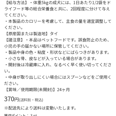
【給与方法】・体重5kgの成犬には、1日あたり1/2袋をド
ライフード等の総合栄養食と共に、2回程度に分けて与え
てください。
・本製品のカロリーを考慮して、主食の量を適宜調整して
ください。
【原産国または製造地】タイ
【諸注意】・本品はペットフードです。誤食防止のため、
小児の手の届かない場所に保管してください。
・製品中身の色・粘度・形状などにばらつきがあります。
・小さな骨、皮などが入っている場合があります。
・開封後は冷蔵庫に入れ、なるべく早く使い切ってくださ
い。
・中身が取り出しにくい場合にはスプーンなどをご使用く
ださい。
【賞味／使用期限(未開封)】24ヶ月
370
円
(送料別・税込)
※配送先により送料は変動いたします。
獲得ポイント： 3 pt