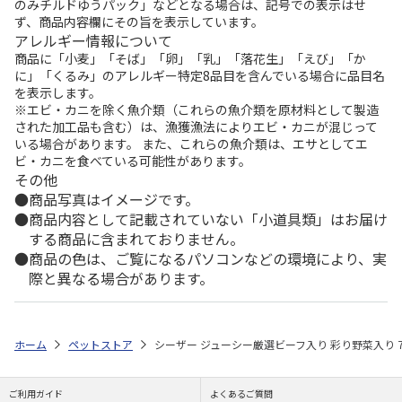
のみチルドゆうパック」などとなる場合は、記号での表示はせ
ず、商品内容欄にその旨を表示しています。
アレルギー情報について
商品に「小麦」「そば」「卵」「乳」「落花生」「えび」「か
に」「くるみ」のアレルギー特定8品目を含んでいる場合に品目名
を表示します。
※エビ・カニを除く魚介類（これらの魚介類を原材料として製造
された加工品も含む）は、漁獲漁法によりエビ・カニが混じって
いる場合があります。 また、これらの魚介類は、エサとしてエ
ビ・カニを食べている可能性があります。
その他
商品写真はイメージです。
商品内容として記載されていない「小道具類」はお届け
する商品に含まれておりません。
商品の色は、ご覧になるパソコンなどの環境により、実
際と異なる場合があります。
ホーム
ペットストア
シーザー ジューシー厳選ビーフ入り 彩り野菜入り 7
ご利用ガイド
よくあるご質問