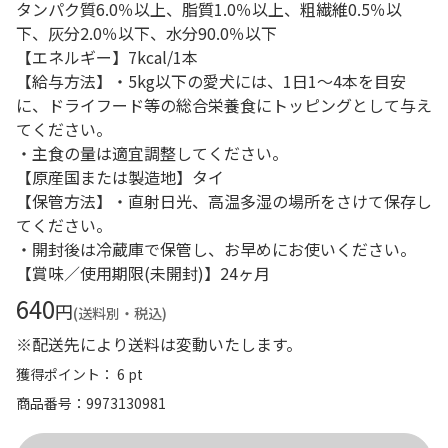
タンパク質6.0％以上、脂質1.0％以上、粗繊維0.5％以
下、灰分2.0％以下、水分90.0％以下
【エネルギー】7kcal/1本
【給与方法】・5kg以下の愛犬には、1日1～4本を目安
に、ドライフード等の総合栄養食にトッピングとして与え
てください。
・主食の量は適宜調整してください。
【原産国または製造地】タイ
【保管方法】・直射日光、高温多湿の場所をさけて保存し
てください。
・開封後は冷蔵庫で保管し、お早めにお使いください。
【賞味／使用期限(未開封)】24ヶ月
640
円
(送料別・税込)
※配送先により送料は変動いたします。
獲得ポイント： 6 pt
商品番号
9973130981