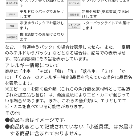
す
チルドゆうパックでお届け
定形外郵便(簡易書留)でお届
します
けします
冷凍ゆうパックでお届けし
レターパックライトでお届け
ます。
します
佐川急便でのお届けとなり
ます
なお、「普通ゆうパック」の場合は表示しません。また、「夏期
のみチルドゆうパック」などとなる場合は、記号での表示はせ
ず、商品内容欄にその旨を表示しています。
アレルギー情報について
商品に「小麦」「そば」「卵」「乳」「落花生」「えび」「か
に」「くるみ」のアレルギー特定8品目を含んでいる場合に品目名
を表示します。
※エビ・カニを除く魚介類（これらの魚介類を原材料として製造
された加工品も含む）は、漁獲漁法によりエビ・カニが混じって
いる場合があります。 また、これらの魚介類は、エサとしてエ
ビ・カニを食べている可能性があります。
その他
商品写真はイメージです。
商品内容として記載されていない「小道具類」はお届け
する商品に含まれておりません。