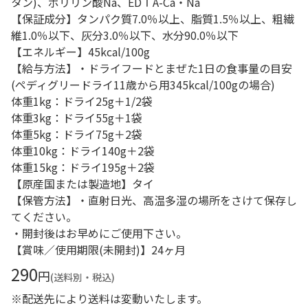
タン)、ポリリン酸Na、EDＴA-Ca・Na
【保証成分】タンパク質7.0％以上、脂質1.5％以上、粗繊
維1.0％以下、灰分3.0％以下、水分90.0％以下
【エネルギー】45kcal/100g
【給与方法】・ドライフードとまぜた1日の食事量の目安
(ペディグリードライ11歳から用345kcal/100gの場合)
体重1kg：ドライ25g＋1/2袋
体重3kg：ドライ55g＋1袋
体重5kg：ドライ75g＋2袋
体重10kg：ドライ140g＋2袋
体重15kg：ドライ195g＋2袋
【原産国または製造地】タイ
【保管方法】・直射日光、高温多湿の場所をさけて保存し
てください。
・開封後はお早めにご使用下さい。
【賞味／使用期限(未開封)】24ヶ月
290
円
(送料別・税込)
※配送先により送料は変動いたします。