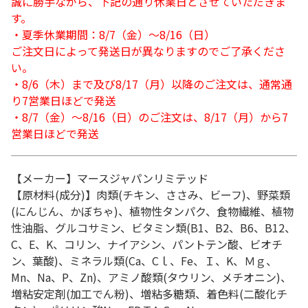
誠に勝手ながら、下記の通り休業日とさせていただきま
す。
・夏季休業期間：8/7（金）～8/16（日）
ご注文日によって発送日が異なりますのでご了承くださ
い。
・8/6（木）まで及び8/17（月）以降のご注文は、通常通
り7営業日ほどで発送
・8/7（金）～8/16（日）のご注文は、8/17（月）から7
営業日ほどで発送
【メーカー】マースジャパンリミテッド
【原材料(成分)】肉類(チキン、ささみ、ビーフ)、野菜類
(にんじん、かぼちゃ)、植物性タンパク、食物繊維、植物
性油脂、グルコサミン、ビタミン類(B1、B2、B6、B12、
C、E、K、コリン、ナイアシン、パントテン酸、ビオチ
ン、葉酸)、ミネラル類(Ca、Cｌ、Fe、Ｉ、K、Ｍｇ、
Mn、Na、P、Zn)、アミノ酸類(タウリン、メチオニン)、
増粘安定剤(加工でん粉)、増粘多糖類、着色料(二酸化チ