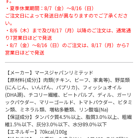
す。
・夏季休業期間：8/7（金）～8/16（日）
ご注文日によって発送日が異なりますのでご了承くださ
い。
・8/6（木）まで及び8/17（月）以降のご注文は、通常通
り7営業日ほどで発送
・8/7（金）～8/16（日）のご注文は、8/17（月）から7
営業日ほどで発送
【メーカー】マースジャパンリミテッド
【原材料(成分)】肉類(チキン、ビーフ、家禽等)、野菜類
(にんじん、いんげん、パプリカ)、フィッシュオイル
(DHA源)、チコリー繊維、ビートパルプ、ディル、ガーリ
ックパウダー、マリーゴールド、トマトパウダー、ビタミ
ン類、ミネラル類、増粘多糖類、リン酸塩(Na)
【保証成分】タンパク質4.5％以上、脂質3.0％以上、粗繊
維1.5％以下、灰分3.0％以下、水分89.0％以下
【エネルギー】70kcal/100g