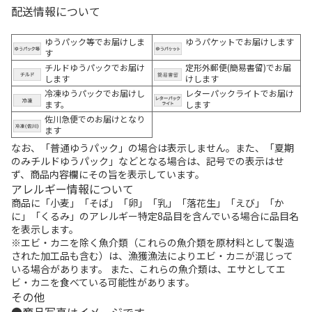
配送情報について
ゆうパック等でお届けしま
ゆうパケットでお届けします
す
チルドゆうパックでお届け
定形外郵便(簡易書留)でお届
します
けします
冷凍ゆうパックでお届けし
レターパックライトでお届け
ます。
します
佐川急便でのお届けとなり
ます
なお、「普通ゆうパック」の場合は表示しません。また、「夏期
のみチルドゆうパック」などとなる場合は、記号での表示はせ
ず、商品内容欄にその旨を表示しています。
アレルギー情報について
商品に「小麦」「そば」「卵」「乳」「落花生」「えび」「か
に」「くるみ」のアレルギー特定8品目を含んでいる場合に品目名
を表示します。
※エビ・カニを除く魚介類（これらの魚介類を原材料として製造
された加工品も含む）は、漁獲漁法によりエビ・カニが混じって
いる場合があります。 また、これらの魚介類は、エサとしてエ
ビ・カニを食べている可能性があります。
その他