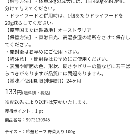
【給与方法】・体重5kgの成犬には、1日460gを約2回に
分けて与えてください。
・ドライフードと併用時は、1個あたりドライフードを
20g減らしてください。
【原産国または製造地】オーストラリア
【保管方法】・直射日光、高温多湿の場所をさけて保存し
てください。
・開封後はお早めにご使用下さい。
【諸注意】・開封後はお早めにご使用ください。
・表面や断面の色、形状、硬さやゼリーの量などに若干ば
らつきがありますが品質には問題ありません。
【賞味／使用期限(未開封)】24ヶ月
133
円
(送料別・税込)
※配送先により送料は変動いたします。
獲得ポイント： 1 pt
商品番号
9973130945
テイスト：吟選ビーフ 野菜入り 100g