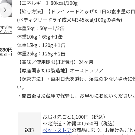
【エネルギー】80kcal/100g
【給与方法】【ドライフードとまぜた1日の食事量の
(ペディグリードライ成犬用345kcal/100gの場合)
ppyDays 2wayド
獣医師開発 ニオイ
デオトイレ 飛び散
無添加良品 
体重5kg：50g＋1/2缶
イブベッド グレ
をとる砂専用 猫ト
らない消臭・抗菌サ
ムデンタルコ
体重10kg：65g＋1缶
イレ ナチュラルグ
ンド 4L
ぐるぐるボー
レー
…
体重15kg：120g＋1缶
,890円
1,550円
1,320円
470円
体重25kg：125g＋2缶
送料別・税込)
(送料別・税込)
(送料別・税込)
(送料別・税込
【賞味／使用期限(未開封)】24ヶ月
【原産国または製造地】オーストラリア
【保管方法】・直射日光を避け、湿気の少ない場所に
い。
・開缶後は冷蔵庫で保管し、お早めにお使いください
お届け先ごと1,100円（税込）
※北海道・沖縄は1,650円（税込）
送料
ペットストア
の商品に限り、お届け先ごと