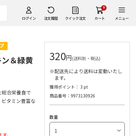
0
ログイン
注文履歴
クイック注文
カート
メニュー
320
円
キン＆緑黄
(送料別・税込)
※配送先により送料は変動いたし
ます。
獲得ポイント： 3 pt
た総合栄養食で
商品番号
9973130926
、ビタミン豊富な
数量
ます。