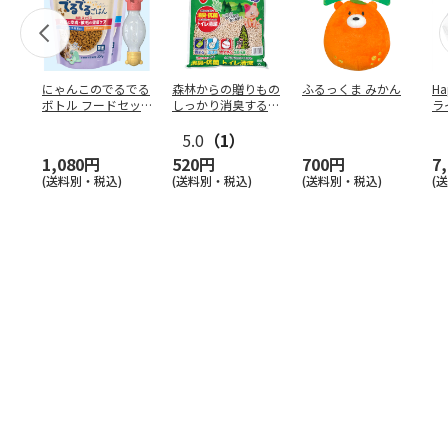
にゃんこのでるでる
森林からの贈りもの
ふるっくま みかん
Ha
ボトル フードセッ
しっかり消臭するひ
ラ
ト
のきの猫砂 7L
ー
5.0
（1）
1,080円
520円
700円
7
(送料別・税込)
(送料別・税込)
(送料別・税込)
(