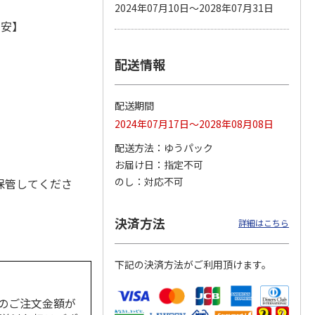
2024年07月10日～2028年07月31日
目安】
配送情報
カムカ
銀のスプーン パウ
ペット線香 虹のか
CIAO 香り立つクラ
ーン
チ 健康に育つ子ね
なた フルーティフ
ンキー ちゅ～る和
ン型 S
こ用 まぐろ・かつ
ローラルの香り
えBOX とりささ
…
おに
…
配送期間
120円
590円
380円
2024年07月17日～2028年08月08日
)
(送料別・税込)
(送料別・税込)
(送料別・税込)
配送方法
ゆうパック
お届け日
指定不可
のし
対応不可
保管してくださ
決済方法
。
詳細はこちら
下記の決済方法がご利用頂けます。
のご注文金額が