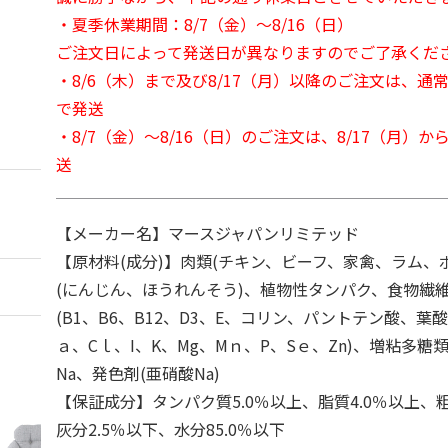
・夏季休業期間：8/7（金）～8/16（日）
ご注文日によって発送日が異なりますのでご了承くだ
・8/6（木）まで及び8/17（月）以降のご注文は、通
で発送
・8/7（金）～8/16（日）のご注文は、8/17（月）
送
【メーカー名】マースジャパンリミテッド
【原材料(成分)】肉類(チキン、ビーフ、家禽、ラム、
(にんじん、ほうれんそう)、植物性タンパク、食物繊
(B1、B6、B12、D3、E、コリン、パントテン酸、葉酸
ａ、Cｌ、I、K、Mg、Mｎ、P、Sｅ、Zn)、増粘多糖類
Na、発色剤(亜硝酸Na)
【保証成分】タンパク質5.0％以上、脂質4.0％以上、粗
灰分2.5％以下、水分85.0％以下