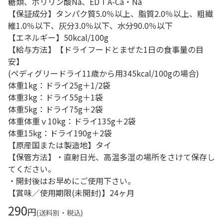
糖類、ポリリン酸Na、EDＴA-Ca・Na
【保証成分】タンパク質5.0％以上、脂質2.0％以上、粗繊
維1.0％以下、灰分3.0％以下、水分90.0％以下
【エネルギー】50kcal/100g
【給与方法】【ドライフードとまぜた1日の食事量の目
安】
(ペディグリードライ11歳から用345kcal/100gの場合)
体重1kg：ドライ25g＋1/2袋
体重3kg：ドライ55g＋1袋
体重5kg：ドライ75g＋2袋
体重体重ｖ10kg：ドライ135g＋2袋
体重15kg：ドライ190g＋2袋
【原産国または製造地】タイ
【保管方法】・直射日光、高温多湿の場所をさけて保存し
てください。
・開封後はお早めにご使用下さい。
【賞味／使用期限(未開封)】24ヶ月
290
円
(送料別・税込)