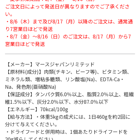
ご注文日によって発送日が異なりますのでご了承くださ
い。
・8/6（木）まで及び8/17（月）以降のご注文は、通常通
り7営業日ほどで発送
・8/7（金）～8/16（日）のご注文は、8/17（月）から7
営業日ほどで発送
【メーカー】マースジャパンリミテッド
【原材料(成分)】肉類(チキン、ビーフ等)、ビタミン類、
ミネラル類、増粘多糖類、リン酸塩(Na)、EDTA-Ca・
Na、発色剤(亜硝酸Na)
【保証成分】タンパク質6.0％以上、脂質2.0％以上、粗繊
維1.5％以下、灰分2.0％以下、水分87.0％以下
【エネルギー】70kcal/100g
【給与方法】・体重5kgの成犬には、1日460gを約2回に
分けて与えてください。
・ドライフードと併用時は、1個あたりドライフードを
20g減らしてください。