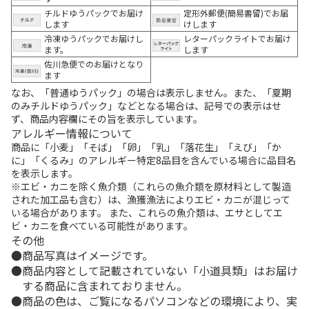
チルドゆうパックでお届け
定形外郵便(簡易書留)でお届
します
けします
冷凍ゆうパックでお届けし
レターパックライトでお届け
ます。
します
佐川急便でのお届けとなり
ます
なお、「普通ゆうパック」の場合は表示しません。また、「夏期
のみチルドゆうパック」などとなる場合は、記号での表示はせ
ず、商品内容欄にその旨を表示しています。
アレルギー情報について
商品に「小麦」「そば」「卵」「乳」「落花生」「えび」「か
に」「くるみ」のアレルギー特定8品目を含んでいる場合に品目名
を表示します。
※エビ・カニを除く魚介類（これらの魚介類を原材料として製造
された加工品も含む）は、漁獲漁法によりエビ・カニが混じって
いる場合があります。 また、これらの魚介類は、エサとしてエ
ビ・カニを食べている可能性があります。
その他
商品写真はイメージです。
商品内容として記載されていない「小道具類」はお届け
する商品に含まれておりません。
商品の色は、ご覧になるパソコンなどの環境により、実