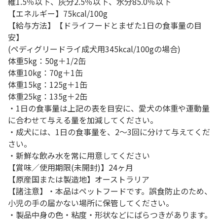
維1.5％以下、灰分2.5％以下、水分85.0％以下
【エネルギー】75kcal/100g
【給与方法】【ドライフードとまぜた1日の食事量の目
安】
(ペディグリードライ成犬用345kcal/100gの場合)
体重5kg：50g＋1/2缶
体重10kg：70g＋1缶
体重15kg：125g＋1缶
体重25kg：135g＋2缶
・1日の食事量は上記の表を目安に、愛犬の体重や運動量
に合わせて与える量を加減してください。
・成犬には、1日の食事量を、2～3回に分けて与えてくだ
さい。
・新鮮な飲み水を常に用意してください
【賞味／使用期限(未開封)】24ヶ月
【原産国または製造地】オーストラリア
【諸注意】・本品はペットフードです。誤食防止のため、
小児の手の届かない場所に保管してください。
・製品中身の色・粘度・形状などにばらつきがあります。