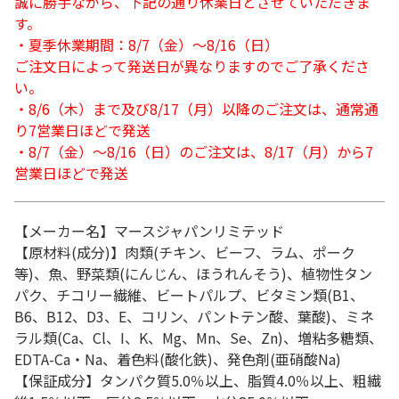
誠に勝手ながら、下記の通り休業日とさせていただきま
す。
・夏季休業期間：8/7（金）～8/16（日）
ご注文日によって発送日が異なりますのでご了承くださ
い。
・8/6（木）まで及び8/17（月）以降のご注文は、通常通
り7営業日ほどで発送
・8/7（金）～8/16（日）のご注文は、8/17（月）から7
営業日ほどで発送
【メーカー名】マースジャパンリミテッド
【原材料(成分)】肉類(チキン、ビーフ、ラム、ポーク
等)、魚、野菜類(にんじん、ほうれんそう)、植物性タン
パク、チコリー繊維、ビートパルプ、ビタミン類(B1、
B6、B12、D3、E、コリン、パントテン酸、葉酸)、ミネ
ラル類(Ca、Cl、I、K、Mg、Mn、Se、Zn)、増粘多糖類、
EDTA-Ca・Na、着色料(酸化鉄)、発色剤(亜硝酸Na)
【保証成分】タンパク質5.0％以上、脂質4.0％以上、粗繊