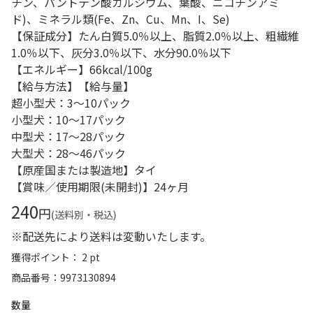
チン、パントテン酸カルシウム、葉酸、ニコチンアミ
ド)、ミネラル類(Fe、Zn、Cu、Mn、I、Se)
【保証成分】たん白質5.0％以上、脂質2.0％以上、粗繊維
1.0％以下、灰分3.0％以下、水分90.0％以下
【エネルギー】66kcal/100g
【給与方法】【給与量】
超小型犬：3～10パック
小型犬：10～17パック
中型犬：17～28パック
大型犬：28～46パック
【原産国または製造地】タイ
【賞味／使用期限(未開封)】24ヶ月
240
円
(送料別・税込)
※配送先により送料は変動いたします。
獲得ポイント： 2 pt
商品番号
9973130894
数量