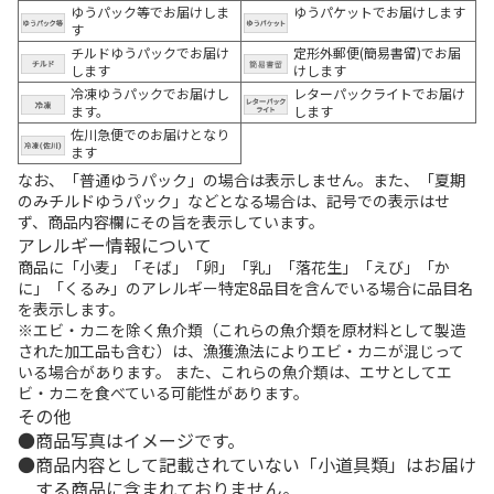
ゆうパック等でお届けしま
ゆうパケットでお届けします
す
チルドゆうパックでお届け
定形外郵便(簡易書留)でお届
します
けします
冷凍ゆうパックでお届けし
レターパックライトでお届け
ます。
します
佐川急便でのお届けとなり
ます
なお、「普通ゆうパック」の場合は表示しません。また、「夏期
のみチルドゆうパック」などとなる場合は、記号での表示はせ
ず、商品内容欄にその旨を表示しています。
アレルギー情報について
商品に「小麦」「そば」「卵」「乳」「落花生」「えび」「か
に」「くるみ」のアレルギー特定8品目を含んでいる場合に品目名
を表示します。
※エビ・カニを除く魚介類（これらの魚介類を原材料として製造
された加工品も含む）は、漁獲漁法によりエビ・カニが混じって
いる場合があります。 また、これらの魚介類は、エサとしてエ
ビ・カニを食べている可能性があります。
その他
商品写真はイメージです。
商品内容として記載されていない「小道具類」はお届け
する商品に含まれておりません。