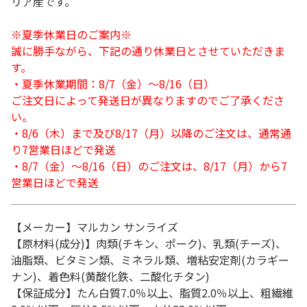
リア産です。
※夏季休業日のご案内※
誠に勝手ながら、下記の通り休業日とさせていただきま
す。
・夏季休業期間：8/7（金）～8/16（日）
ご注文日によって発送日が異なりますのでご了承くださ
い。
・8/6（木）まで及び8/17（月）以降のご注文は、通常通
り7営業日ほどで発送
・8/7（金）～8/16（日）のご注文は、8/17（月）から7
営業日ほどで発送
【メーカー】マルカン サンライズ
【原材料(成分)】肉類(チキン、ポーク)、乳類(チーズ)、
油脂類、ビタミン類、ミネラル類、増粘安定剤(カラギー
ナン)、着色料(黄酸化鉄、二酸化チタン)
【保証成分】たん白質7.0％以上、脂質2.0％以上、粗繊維