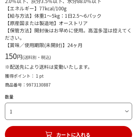
2.0％以下、灰分3.5％以下、水分88.0％以下
【エネルギー】77kcal/100g
【給与方法】体重1～5kg：1日2.5～6パック
【原産国または製造地】オーストリア
【保管方法】開封後はお早めに使用。高温多湿は控えてく
ださい。
【賞味／使用期限(未開封)】24ヶ月
150
円
(送料別・税込)
※配送先により送料は変動いたします。
獲得ポイント： 1 pt
商品番号
9973130887
数量
1
カートに入れる