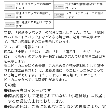
チルドゆうパックでお届け
定形外郵便(簡易書留)でお届
します
けします
冷凍ゆうパックでお届けし
レターパックライトでお届け
ます。
します
佐川急便でのお届けとなり
ます
なお、「普通ゆうパック」の場合は表示しません。また、「夏期
のみチルドゆうパック」などとなる場合は、記号での表示はせ
ず、商品内容欄にその旨を表示しています。
アレルギー情報について
商品に「小麦」「そば」「卵」「乳」「落花生」「えび」「か
に」「くるみ」のアレルギー特定8品目を含んでいる場合に品目名
を表示します。
※エビ・カニを除く魚介類（これらの魚介類を原材料として製造
された加工品も含む）は、漁獲漁法によりエビ・カニが混じって
いる場合があります。 また、これらの魚介類は、エサとしてエ
ビ・カニを食べている可能性があります。
その他
商品写真はイメージです。
商品内容として記載されていない「小道具類」はお届け
する商品に含まれておりません。
商品の色は、ご覧になるパソコンなどの環境により、実