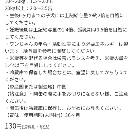
10～20kg：1.5～2.0缶
20kg以上：2.0～2.5缶
・生後6ヶ月までの子犬には上記給与量の約2倍を目処に
してください。
・妊娠後期は上記給与量の1.4倍、授乳期は3.5倍を目処に
してください。
・ワンちゃんの年令・活動性等により必要エネルギーは違
います。給与量を参考に調整してください。
・米飯等を混ぜる場合は栄養バランスを考え、米飯の量を
1／4以下を目処にしてください。
・冷蔵庫で保管した場合などは、室温に戻してから与えて
ください。
【原産国または製造地】中国
【諸注意】・開缶の際に手をお切りにならない様、ご注意
ください。
・開缶後は冷蔵庫に保存し、お早めにお与えください。
【賞味／使用期限(未開封)】36ヶ月
130
円
(送料別・税込)