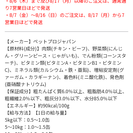
・8/6（木）まで及び8/17（月）以降のご注文は、通常通
り7営業日ほどで発送
・8/7（金）～8/16（日）のご注文は、8/17（月）から7
営業日ほどで発送
【メーカー】ペットプロジャパン
【原材料(成分)】肉類(チキン・ビーフ)、野菜類(にんじ
ん・グリーンピース・じゃがいも)、でん粉類(コーンスタ
ーチ)、ビタミン類(ビタミンA・ビタミンB1・ビタミン
C)、ミネラル類(カルシウム・鉄・亜鉛)、増粘安定剤(グ
ァーガム・カラギーナン)、着色料(ミニ酸化鉄)、発色剤
(亜硝酸ナトリウム)
【保証成分】粗たんぱく質6.0％以上、粗脂肪4.0％以上、
粗繊維2.0％以下、粗灰分3.0％以下、水分85.0％以下
【エネルギー】約90kcal/100g
【給与方法】【1日の給与量】
5kg以下：0.5～1.0缶
5～10kg：1.0～1.5缶