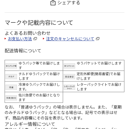
シェアする
マークや記載内容について
よくあるお問い合わせ
お支払い方法
注文のキャンセルについて
配送情報について
ゆうパック等でお届けしま
ゆうパケットでお届けします
す
チルドゆうパックでお届け
定形外郵便(簡易書留)でお届
します
けします
冷凍ゆうパックでお届けし
レターパックライトでお届け
ます。
します
佐川急便でのお届けとなり
ます
なお、「普通ゆうパック」の場合は表示しません。また、「夏期
のみチルドゆうパック」などとなる場合は、記号での表示はせ
ず、商品内容欄にその旨を表示しています。
アレルギー情報について