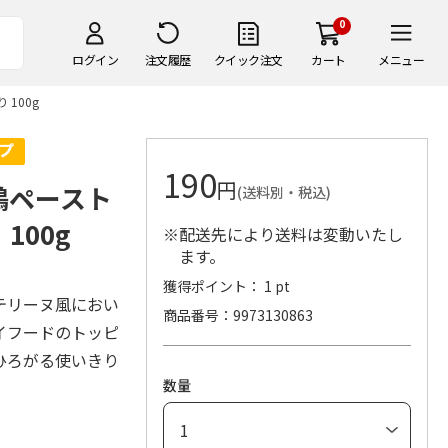
0
ログイン
注文履歴
クイック注文
カート
メニュー
100g
190
円
鶏ペースト
(送料別・税込)
100g
※配送先により送料は変動いたし
ます。
獲得ポイント： 1 pt
テリーヌ風におい
商品番号
9973130863
イフードのトッピ
ひろがる使いきり
数量