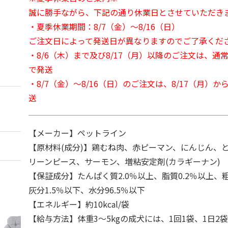
誠に勝手ながら、下記の通り休業日とさせていただき
・夏季休業期間：8/7（金）～8/16（日）
ご注文日によって発送日が異なりますのでご了承くだ
・8/6（木）まで及び8/17（月）以降のご注文は、通
で発送
・8/7（金）～8/16（日）のご注文は、8/17（月）
送
【メーカー】ペットライン
【原材料(成分)】鶏むね肉、赤ピーマン、にんじん、
リーンピース、サーモン、増粘安定剤(カラギーナン)
【保証成分】たんぱく質2.0％以上、脂質0.2％以上、粗
灰分1.5％以下、水分96.5％以下
【エネルギー】約10kcal/袋
【給与方法】体重3～5kgの成犬には、1回1袋、1日2