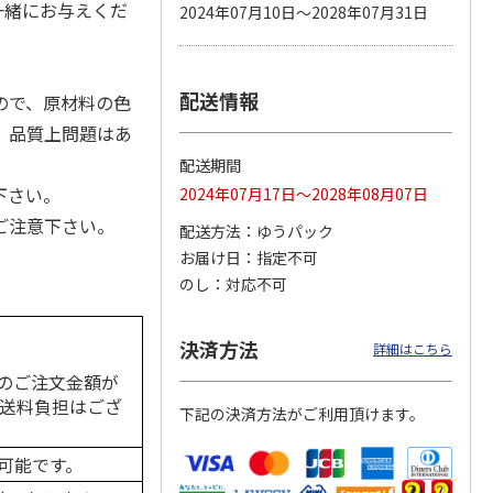
一緒にお与えくだ
2024年07月10日～2028年07月31日
配送情報
カムカ
銀のスプーン パウ
ペット線香 虹のか
CIAO 香り立つクラ
ので、原材料の色
ーン
チ 健康に育つ子ね
なた フルーティフ
ンキー ちゅ～る和
、品質上問題はあ
ン型 S
こ用 まぐろ・かつ
ローラルの香り
えBOX とりささ
…
おに
…
配送期間
120円
590円
380円
下さい。
2024年07月17日～2028年08月07日
)
(送料別・税込)
(送料別・税込)
(送料別・税込)
ご注意下さい。
配送方法
ゆうパック
お届け日
指定不可
のし
対応不可
決済方法
詳細はこちら
のご注文金額が
の送料負担はござ
下記の決済方法がご利用頂けます。
可能です。