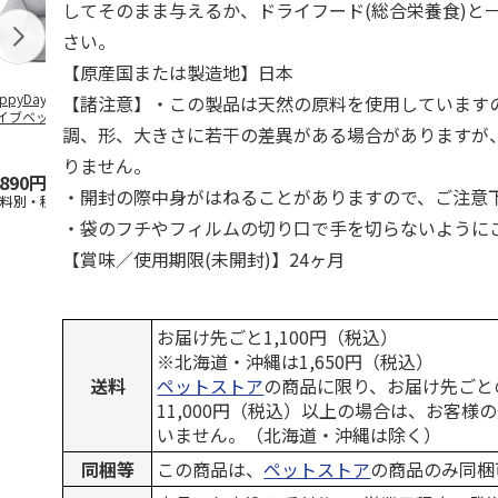
してそのまま与えるか、ドライフード(総合栄養食)と
さい。
【原産国または製造地】日本
ppyDays 2wayド
獣医師開発 ニオイ
デオトイレ 飛び散
無添加良品 
【諸注意】・この製品は天然の原料を使用しています
イブベッド グレ
をとる砂専用 猫ト
らない消臭・抗菌サ
ムデンタルコ
調、形、大きさに若干の差異がある場合がありますが
イレ ナチュラルグ
ンド 4L
ぐるぐるボー
レー
…
りません。
,890円
1,550円
1,320円
470円
・開封の際中身がはねることがありますので、ご注意
送料別・税込)
(送料別・税込)
(送料別・税込)
(送料別・税込
・袋のフチやフィルムの切り口で手を切らないように
【賞味／使用期限(未開封)】24ヶ月
お届け先ごと1,100円（税込）
※北海道・沖縄は1,650円（税込）
送料
ペットストア
の商品に限り、お届け先ごと
11,000円（税込）以上の場合は、お客様
いません。（北海道・沖縄は除く）
同梱等
この商品は、
ペットストア
の商品のみ同梱