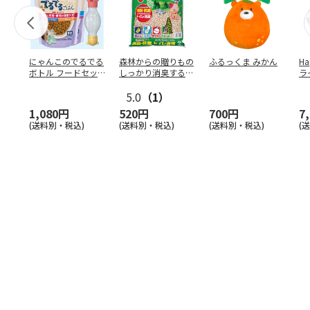
にゃんこのでるでる
森林からの贈りもの
ふるっくま みかん
Ha
ボトル フードセッ
しっかり消臭するひ
ラ
ト
のきの猫砂 7L
ー
5.0
（1）
1,080円
520円
700円
7
(送料別・税込)
(送料別・税込)
(送料別・税込)
(