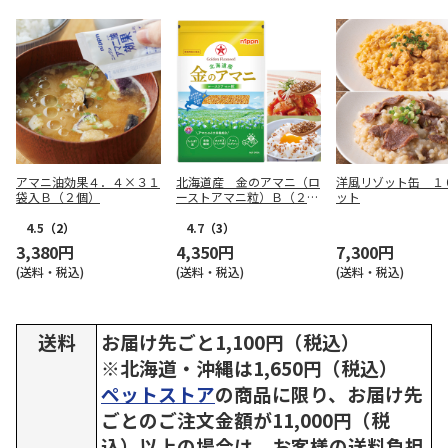
アマニ油効果４．４×３１
北海道産 金のアマニ（ロ
洋風リゾット缶 １
袋入Ｂ（２個）
ーストアマニ粒）Ｂ（２
ット
袋）
4.5
（2）
4.7
（3）
3,380円
4,350円
7,300円
(送料・税込)
(送料・税込)
(送料・税込)
送料
お届け先ごと1,100円（税込）
※北海道・沖縄は1,650円（税込）
ペットストア
の商品に限り、お届け先
ごとのご注文金額が11,000円（税
込）以上の場合は、お客様の送料負担