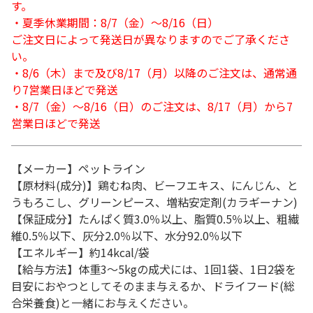
す。
・夏季休業期間：8/7（金）～8/16（日）
ご注文日によって発送日が異なりますのでご了承くださ
い。
・8/6（木）まで及び8/17（月）以降のご注文は、通常通
り7営業日ほどで発送
・8/7（金）～8/16（日）のご注文は、8/17（月）から7
営業日ほどで発送
【メーカー】ペットライン
【原材料(成分)】鶏むね肉、ビーフエキス、にんじん、と
うもろこし、グリーンピース、増粘安定剤(カラギーナン)
【保証成分】たんぱく質3.0％以上、脂質0.5％以上、粗繊
維0.5％以下、灰分2.0％以下、水分92.0％以下
【エネルギー】約14kcal/袋
【給与方法】体重3～5kgの成犬には、1回1袋、1日2袋を
目安におやつとしてそのまま与えるか、ドライフード(総
合栄養食)と一緒にお与えください。