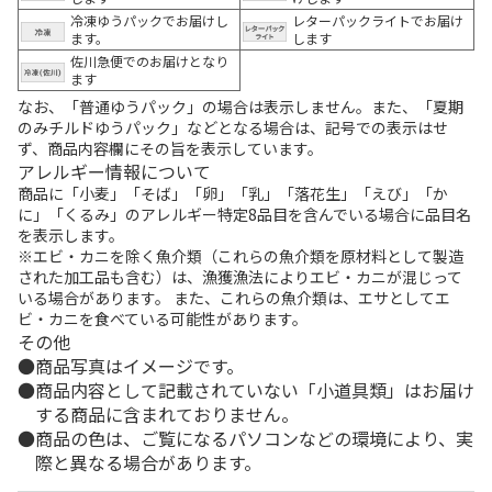
冷凍ゆうパックでお届けし
レターパックライトでお届け
ます。
します
佐川急便でのお届けとなり
ます
なお、「普通ゆうパック」の場合は表示しません。また、「夏期
のみチルドゆうパック」などとなる場合は、記号での表示はせ
ず、商品内容欄にその旨を表示しています。
アレルギー情報について
商品に「小麦」「そば」「卵」「乳」「落花生」「えび」「か
に」「くるみ」のアレルギー特定8品目を含んでいる場合に品目名
を表示します。
※エビ・カニを除く魚介類（これらの魚介類を原材料として製造
された加工品も含む）は、漁獲漁法によりエビ・カニが混じって
いる場合があります。 また、これらの魚介類は、エサとしてエ
ビ・カニを食べている可能性があります。
その他
商品写真はイメージです。
商品内容として記載されていない「小道具類」はお届け
する商品に含まれておりません。
商品の色は、ご覧になるパソコンなどの環境により、実
際と異なる場合があります。