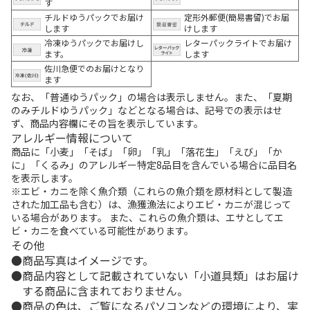
す
チルドゆうパックでお届け
定形外郵便(簡易書留)でお届
します
けします
冷凍ゆうパックでお届けし
レターパックライトでお届け
ます。
します
佐川急便でのお届けとなり
ます
なお、「普通ゆうパック」の場合は表示しません。また、「夏期
のみチルドゆうパック」などとなる場合は、記号での表示はせ
ず、商品内容欄にその旨を表示しています。
アレルギー情報について
商品に「小麦」「そば」「卵」「乳」「落花生」「えび」「か
に」「くるみ」のアレルギー特定8品目を含んでいる場合に品目名
を表示します。
※エビ・カニを除く魚介類（これらの魚介類を原材料として製造
された加工品も含む）は、漁獲漁法によりエビ・カニが混じって
いる場合があります。 また、これらの魚介類は、エサとしてエ
ビ・カニを食べている可能性があります。
その他
商品写真はイメージです。
商品内容として記載されていない「小道具類」はお届け
する商品に含まれておりません。
商品の色は、ご覧になるパソコンなどの環境により、実