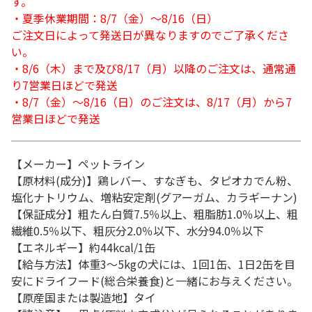
す。
・夏季休業期間：8/7（金）～8/16（日）
ご注文日によって発送日が異なりますのでご了承くださ
い。
・8/6（木）まで及び8/17（月）以降のご注文は、通常通
り7営業日ほどで発送
・8/7（金）～8/16（日）のご注文は、8/17（月）から7
営業日ほどで発送
【メーカー】ペットライン
【原材料(成分)】鶏レバー、すなぎも、タピオカでん粉、
塩化ナトリウム、増粘安定剤(グアーガム、カラギーナン)
【保証成分】粗たん白質7.5％以上、粗脂肪1.0％以上、粗
繊維0.5％以下、粗灰分2.0％以下、水分94.0％以下
【エネルギー】約44kcal/1缶
【給与方法】体重3～5kgの犬には、1回1缶、1日2缶を目
安にドライフード(総合栄養食)と一緒にお与えください。
【原産国または製造地】タイ