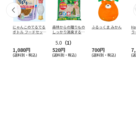
にゃんこのでるでる
森林からの贈りもの
ふるっくま みかん
Ha
ボトル フードセッ
しっかり消臭するひ
ラ
ト
のきの猫砂 7L
ー
5.0
（1）
1,080円
520円
700円
7
(送料別・税込)
(送料別・税込)
(送料別・税込)
(