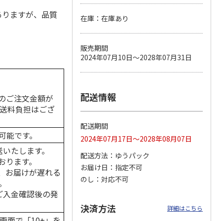
ありますが、品質
在庫：在庫あり
カムカ
銀のスプーン パウ
ペット線香 虹のか
CIAO 香り立つクラ
販売期間
ーン
チ 健康に育つ子ね
なた フルーティフ
ンキー ちゅ～る和
2024年07月10日～2028年07月31日
ン型 S
こ用 まぐろ・かつ
ローラルの香り
えBOX とりささ
…
おに
…
120円
590円
380円
)
(送料別・税込)
(送料別・税込)
(送料別・税込)
配送情報
のご注文金額が
の送料負担はござ
配送期間
可能です。
2024年07月17日～2028年08月07日
送いたします。
配送方法
ゆうパック
おります。
お届け日
指定不可
、お届けが遅れる
のし
対応不可
。
はご入金確認後の発
決済方法
詳細はこちら
画面で「10+」を