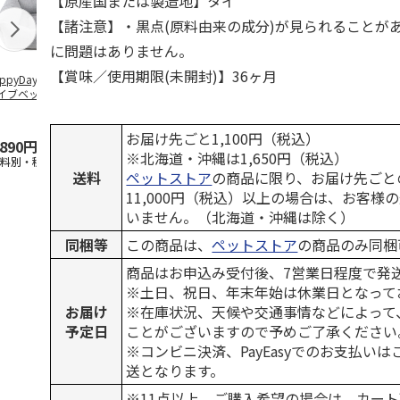
【原産国または製造地】タイ
【諸注意】・黒点(原料由来の成分)が見られることが
に問題はありません。
【賞味／使用期限(未開封)】36ヶ月
ppyDays 2wayド
獣医師開発 ニオイ
デオトイレ 飛び散
無添加良品 
イブベッド グレ
をとる砂専用 猫ト
らない消臭・抗菌サ
ムデンタルコ
イレ ナチュラルグ
ンド 4L
ぐるぐるボー
レー
…
お届け先ごと1,100円（税込）
,890円
1,550円
1,320円
470円
※北海道・沖縄は1,650円（税込）
送料別・税込)
(送料別・税込)
(送料別・税込)
(送料別・税込
送料
ペットストア
の商品に限り、お届け先ごと
11,000円（税込）以上の場合は、お客様
いません。（北海道・沖縄は除く）
同梱等
この商品は、
ペットストア
の商品のみ同梱
商品はお申込み受付後、7営業日程度で発
※土日、祝日、年末年始は休業日となって
お届け
※在庫状況、天候や交通事情などによって
予定日
ことがございますので予めご了承ください
※コンビニ決済、PayEasyでのお支払い
送となります。
※11点以上、ご購入希望の場合は、カート