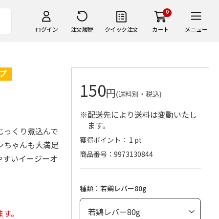
0
ログイン
注文履歴
クイック注文
カート
メニュー
150
円
(送料別・税込)
※配送先により送料は変動いたし
ます。
じっくり煮込んで
獲得ポイント： 1 pt
ンちゃんも大満足
商品番号
9973130844
やすいイージーオ
種類：若鶏レバー80g
ます。