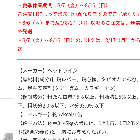
・夏季休業期間：8/7（金）～8/16（日）
ご注文日によって発送日が異なりますのでご了承くだ
・8/6（木）まで及び8/17（月）以降のご注文は、通
で発送
・8/7（金）～8/16（日）のご注文は、8/17（月）
送
【メーカー】ペットライン
【原材料(成分)】鶏レバー、鶏心臓、タピオカでん粉
ム、増粘安定剤(グアーガム、カラギーナン)
【保証成分】粗たん白質7.5％以上、粗脂肪1.5％以上、
下、粗灰分2.0％以下、水分93.0％以下
【エネルギー】約52kcal/1缶
【給与方法】体重3～5kgの犬には、1回1缶、1日2缶
ド(総合栄養食)と一緒にお与えください。