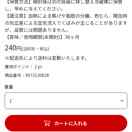
【保管方法】開封後は別の容器に移し替え冷蔵庫に保管
し、早めに与えてください。
【諸注意】加熱による焦げや脂肪の分離、色むら、開缶時
の気圧差による空気流入でくぼみが生じることがあります
が、品質には問題ありません。
【賞味／使用期限(未開封)】36ヶ月
240
円
(送料別・税込)
※配送先により送料は変動いたします。
獲得ポイント： 2 pt
商品番号
9973130828
数量
1
カートに入れる