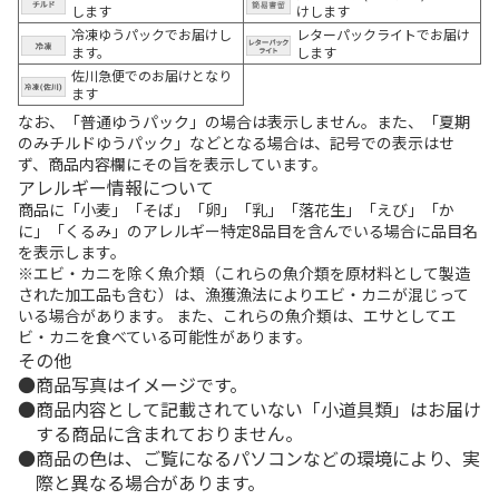
します
けします
冷凍ゆうパックでお届けし
レターパックライトでお届け
ます。
します
佐川急便でのお届けとなり
ます
なお、「普通ゆうパック」の場合は表示しません。また、「夏期
のみチルドゆうパック」などとなる場合は、記号での表示はせ
ず、商品内容欄にその旨を表示しています。
アレルギー情報について
商品に「小麦」「そば」「卵」「乳」「落花生」「えび」「か
に」「くるみ」のアレルギー特定8品目を含んでいる場合に品目名
を表示します。
※エビ・カニを除く魚介類（これらの魚介類を原材料として製造
された加工品も含む）は、漁獲漁法によりエビ・カニが混じって
いる場合があります。 また、これらの魚介類は、エサとしてエ
ビ・カニを食べている可能性があります。
その他
商品写真はイメージです。
商品内容として記載されていない「小道具類」はお届け
する商品に含まれておりません。
商品の色は、ご覧になるパソコンなどの環境により、実
際と異なる場合があります。