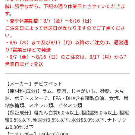
誠に勝手ながら、下記の通り休業日とさせていただきま
す。
・夏季休業期間：8/7（金）～8/16（日）
ご注文日によって発送日が異なりますのでご了承くださ
い。
・8/6（木）まで及び8/17（月）以降のご注文は、通常通
り7営業日ほどで発送
・8/7（金）～8/16（日）のご注文は、8/17（月）から7
営業日ほどで発送
【メーカー】デビフペット
【原材料(成分)】ラム、鹿肉、じゃがいも、砂糖、大豆
油、ポテトスターチ、EPA・DHA含有精製魚油、食塩、増
粘多糖類、ミネラル類、ビタミン類
【保証成分】粗たん白質6.0％以上､粗脂肪9.0％以上､粗繊
維0.5％以下､粗灰分3.5％以下､水分83.0％以下､ナトリウ
ム0.30％以下
【エネルギー】140kcal/100g