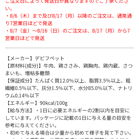
ご注文日によって発送日が異なりますのでご了承くださ
い。
・8/6（木）まで及び8/17（月）以降のご注文は、通常通
り7営業日ほどで発送
・8/7（金）～8/16（日）のご注文は、8/17（月）から7
営業日ほどで発送
【メーカー】デビフペット
【原材料(成分)】牛肉、鶏ささみ、鶏胸肉、鶏内蔵、さつ
まいも、増粘多糖類
【保証成分】たんぱく質12.0％以上、脂質3.5％以上、粗
繊維0.5％以下、灰分1.5％以下、水分85.0％以下、ナトリ
ウム0.14％以下
【エネルギー】90kcal/100g
【給与方法】・1日に必要エネルギーの2割以内を目安に
しています。パッケージに記載の1日に与える量の目安を
参考に与えてください。
・初めて与える場合は少量から初めて様子を見て下さい。