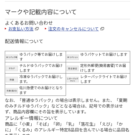
マークや記載内容について
よくあるお問い合わせ
お支払い方法
注文のキャンセルについて
配送情報について
ゆうパック等でお届けしま
ゆうパケットでお届けします
す
チルドゆうパックでお届け
定形外郵便(簡易書留)でお届
します
けします
冷凍ゆうパックでお届けし
レターパックライトでお届け
ます。
します
佐川急便でのお届けとなり
ます
なお、「普通ゆうパック」の場合は表示しません。また、「夏期
のみチルドゆうパック」などとなる場合は、記号での表示はせ
ず、商品内容欄にその旨を表示しています。
アレルギー情報について
商品に「小麦」「そば」「卵」「乳」「落花生」「えび」「か
に」「くるみ」のアレルギー特定8品目を含んでいる場合に品目名