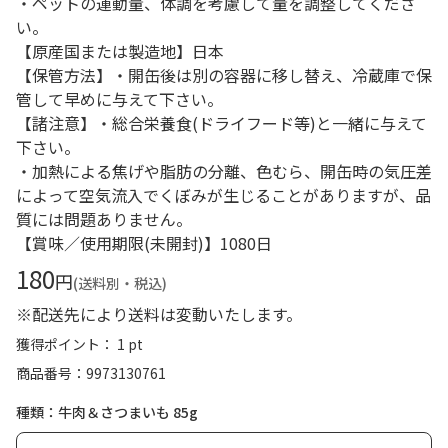
・ペットの運動量、体調を考慮して量を調整してくださ
い。
【原産国または製造地】日本
【保管方法】・開缶後は別の容器に移し替え、冷蔵庫で保
管して早めに与えて下さい。
【諸注意】・総合栄養食(ドライフード等)と一緒に与えて
下さい。
・加熱による焦げや脂肪の分離、色むら、開缶時の気圧差
によって空気流入でくぼみが生じることがありますが、品
質には問題ありません。
【賞味／使用期限(未開封)】1080日
180
円
(送料別・税込)
※配送先により送料は変動いたします。
獲得ポイント： 1 pt
商品番号
9973130761
種類：牛肉＆さつまいも 85g