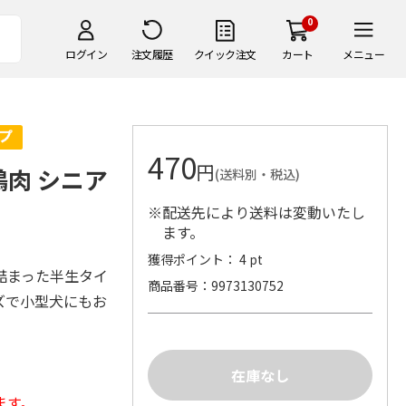
0
ログイン
注文履歴
クイック注文
カート
メニュー
470
円
鶏肉 シニア
(送料別・税込)
※配送先により送料は変動いたし
ます。
獲得ポイント： 4 pt
詰まった半生タイ
商品番号
9973130752
ズで小型犬にもお
ます。