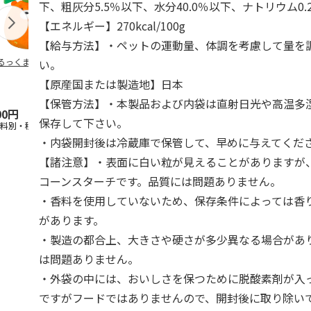
下、粗灰分5.5％以下、水分40.0％以下、ナトリウム0.
【エネルギー】270kcal/100g
【給与方法】・ペットの運動量、体調を考慮して量を
るっくま みかん
デオトイレ 飛び散
獣医師開発 ニオイ
無添加良品 
い。
らない消臭・抗菌サ
をとる砂専用 猫ト
ムデンタルコ
【原産国または製造地】日本
ンド 4L
イレ ナチュラルグ
ぐるぐるボー
レー
…
【保管方法】・本製品および内袋は直射日光や高温多
00円
1,320円
1,550円
470円
保存して下さい。
送料別・税込)
(送料別・税込)
(送料別・税込)
(送料別・税込
・内袋開封後は冷蔵庫で保管して、早めに与えてくだ
【諸注意】・表面に白い粒が見えることがありますが
コーンスターチです。品質には問題ありません。
・香料を使用していないため、保存条件によっては香
があります。
・製造の都合上、大きさや硬さが多少異なる場合があ
は問題ありません。
・外袋の中には、おいしさを保つために脱酸素剤が入
ですがフードではありませんので、開封後に取り除い