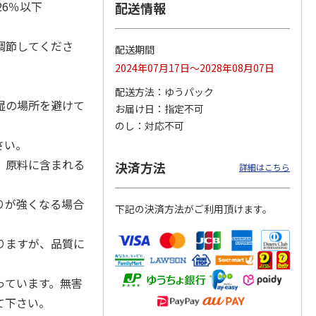
26％以下
配送情報
調節してくださ
配送期間
カムカ
銀のスプーン パウ
ペット線香 虹のか
CIAO 香り立つクラ
2024年07月17日～2028年08月07日
ーン
チ 健康に育つ子ね
なた フルーティフ
ンキー ちゅ～る和
ン型 S
こ用 まぐろ・かつ
ローラルの香り
えBOX とりささ
…
配送方法
ゆうパック
おに
…
湿の場所を避けて
お届け日
指定不可
120円
590円
380円
のし
対応不可
)
(送料別・税込)
(送料別・税込)
(送料別・税込)
さい。
、原料に含まれる
決済方法
詳細はこちら
りが強くなる場合
下記の決済方法がご利用頂けます。
りますが、品質に
っています。無害
て下さい。