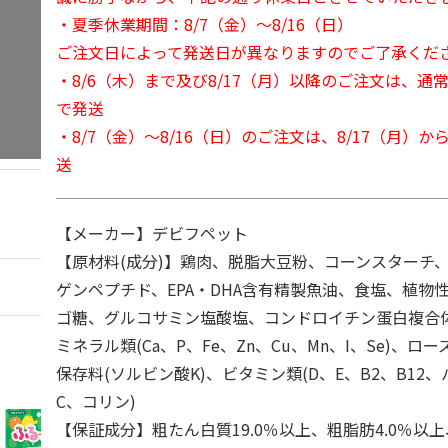
・夏季休業期間：8/7（金）～8/16（日）
ご注文日によって発送日が異なりますのでご了承くだ
・8/6（木）まで及び8/17（月）以降のご注文は、通
で発送
・8/7（金）～8/16（日）のご注文は、8/17（月）
送
【メーカー】デビフペット
【原材料(成分)】鶏肉、脱脂大豆粉、コーンスターチ
ゲンペプチド、EPA・DHA含有精製魚油、食塩、植物性
ゴ糖、グルコサミン塩酸塩、コンドロイチン蛋白複合
ミネラル類(Ca、P、Fe、Zn、Cu、Mn、I、Se)、
保存料(ソルビン酸K)、ビタミン類(D、E、B2、B12
C、コリン)
【保証成分】粗たん白質19.0％以上、粗脂肪4.0％以上