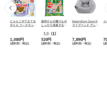
にゃんこのでるでる
森林からの贈りもの
HappyDays 2wayド
ふ
ボトル フードセッ
しっかり消臭するひ
ライブベッド グレ
ト
のきの猫砂 7L
ー
5.0
（1）
1,080円
520円
7,890円
7
(送料別・税込)
(送料別・税込)
(送料別・税込)
(