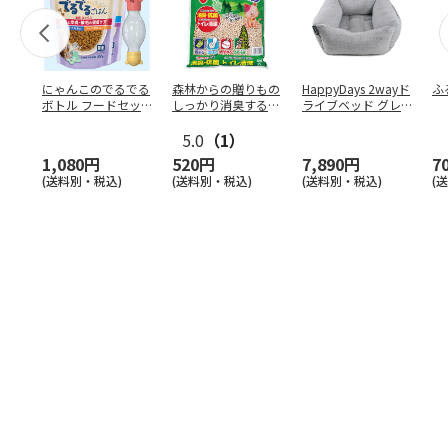
にゃんこのでるでる
森林からの贈りもの
HappyDays 2wayド
ふ
ボトル フードセッ
しっかり消臭するひ
ライブベッド グレ
ト
のきの猫砂 7L
ー
5.0
（1）
1,080円
520円
7,890円
7
(送料別・税込)
(送料別・税込)
(送料別・税込)
(