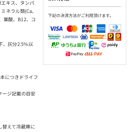
母エキス、タンパ
ミネラル類(Ca、
下記の決済方法がご利用頂けます。
1、葉酸、B12、コ
下、灰分2.5％以
4本につきドライフ
ケージ記載の目安
し替えて冷蔵庫に