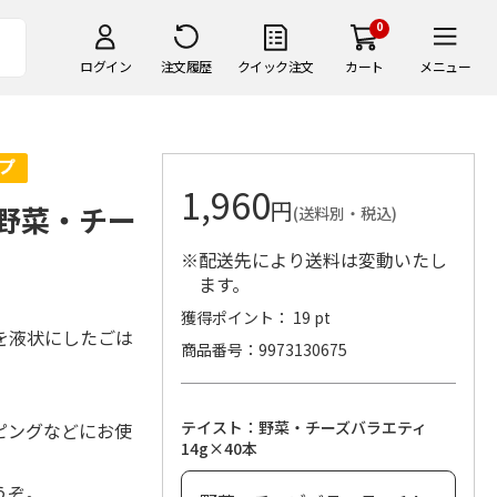
0
ログイン
注文履歴
クイック注文
カート
メニュー
1,960
円
 野菜・チー
(送料別・税込)
※配送先により送料は変動いたし
ます。
獲得ポイント： 19 pt
を液状にしたごは
商品番号
9973130675
テイスト：野菜・チーズバラエティ
ピングなどにお使
14g×40本
うぞ。