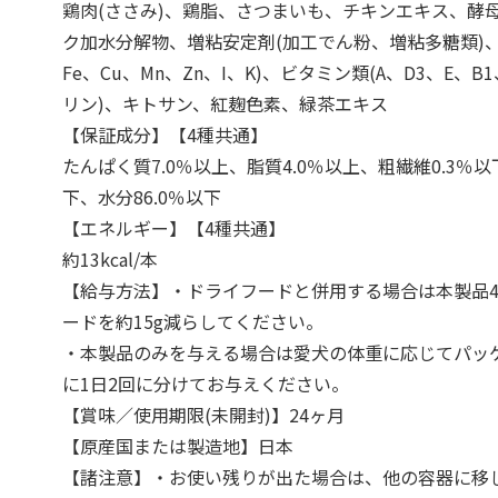
鶏肉(ささみ)、鶏脂、さつまいも、チキンエキス、酵
ク加水分解物、増粘安定剤(加工でん粉、増粘多糖類)、
Fe、Cu、Mn、Zn、I、K)、ビタミン類(A、D3、E、B
リン)、キトサン、紅麹色素、緑茶エキス
【保証成分】【4種共通】
たんぱく質7.0％以上、脂質4.0％以上、粗繊維0.3％以
下、水分86.0％以下
【エネルギー】【4種共通】
約13kcal/本
【給与方法】・ドライフードと併用する場合は本製品
ードを約15g減らしてください。
・本製品のみを与える場合は愛犬の体重に応じてパッ
に1日2回に分けてお与えください。
【賞味／使用期限(未開封)】24ヶ月
【原産国または製造地】日本
【諸注意】・お使い残りが出た場合は、他の容器に移