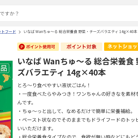
ットフード
いなば Wanちゅ～る 総合栄養食 野菜・チーズバラエティ 14g×40本
いなば Wanちゅ～る 総合栄養食
ズバラエティ 14g×40本
とろ～り食べやすい液状ごはん！
・一度食べたらやみつき！ワンちゃんの好きなを素材
んです。
・ちゅ～っと出して、なめるだけで簡単に栄養補給。
・ペースト状なのでそのままでもドライフードのトッ
いいただけます。
・総合栄養食タイプなので、食欲が無い時などにもど