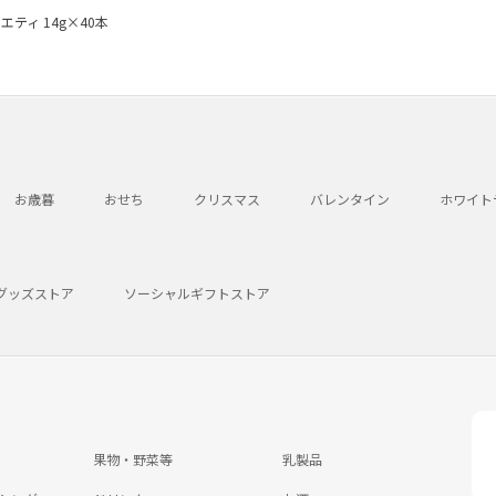
ティ 14g×40本
お歳暮
おせち
クリスマス
バレンタイン
ホワイト
グッズストア
ソーシャルギフトストア
果物・野菜等
乳製品