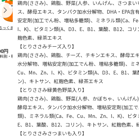
鶏肉(ささみ)、鶏脂、野菜(人参、いんげん、さつまい
ス、酵母エキス、タンパク加水分解物、DHA・EPA含
安定剤(加工でん粉、増粘多糖類)、ミネラル類(Ca、Fe
るっくま みかん
デオトイレ 飛び散
獣医師開発 ニオイ
無添加良品 
I、K)、ビタミン類(A、D3、E、B1、葉酸、B12、コ
らない消臭・抗菌サ
をとる砂専用 猫ト
ムデンタルコ
麹色素、緑茶エキス
ンド 4L
イレ ナチュラルグ
ぐるぐるボー
レー
…
【とりささみチーズ入り】
00円
1,320円
1,550円
470円
鶏肉(ささみ)、鶏脂、チーズ、チキンエキス、酵母エ
送料別・税込)
(送料別・税込)
(送料別・税込)
(送料別・税込
水分解物、増粘安定剤(加工でん粉、増粘多糖類)、ミネラ
Cu、Mn、Zn、I、K)、ビタミン類(A、D3、E、B1、
ン)、キトサン、紅麹色素、緑茶エキス
【とりささみ緑黄色野菜入り】
鶏肉(ささみ)、鶏脂、野菜(人参、かぼちゃ、いんげん
酵母エキス、タンパク加水分解物、増粘安定剤(加工
類)、ミネラル類(Ca、Fe、Cu、Mn、Zn、I、K)、ビタ
E、B1、葉酸、B12、コリン)、キトサン、紅麹色素、
【とりささみさつまいも入り】