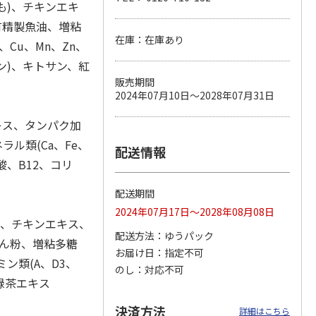
も)、チキンエキ
有精製魚油、増粘
在庫：在庫あり
、Cu、Mn、Zn、
カムカ
銀のスプーン パウ
ペット線香 虹のか
CIAO 香り立つクラ
リン)、キトサン、紅
ーン
チ 健康に育つ子ね
なた フルーティフ
ンキー ちゅ～る和
販売期間
ン型 S
こ用 まぐろ・かつ
ローラルの香り
えBOX とりささ
…
2024年07月10日～2028年07月31日
おに
…
120円
590円
380円
キス、タンパク加
)
(送料別・税込)
(送料別・税込)
(送料別・税込)
ル類(Ca、Fe、
配送情報
葉酸、B12、コリ
配送期間
2024年07月17日～2028年08月08日
)、チキンエキス、
配送方法
ゆうパック
でん粉、増粘多糖
お届け日
指定不可
ミン類(A、D3、
のし
対応不可
緑茶エキス
決済方法
詳細はこちら