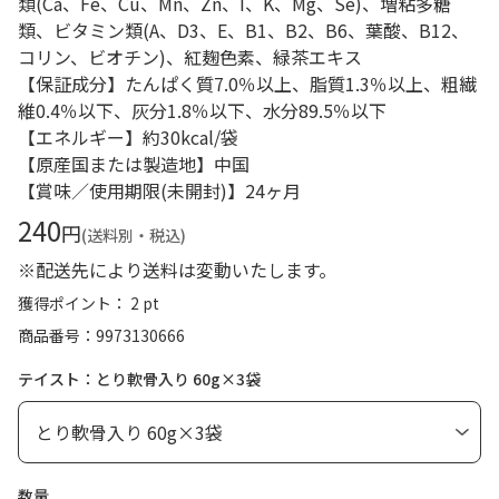
類(Ca、Fe、Cu、Mn、Zn、I、K、Mg、Se)、増粘多糖
類、ビタミン類(A、D3、E、B1、B2、B6、葉酸、B12、
コリン、ビオチン)、紅麹色素、緑茶エキス
【保証成分】たんぱく質7.0％以上、脂質1.3％以上、粗繊
維0.4％以下、灰分1.8％以下、水分89.5％以下
【エネルギー】約30kcal/袋
【原産国または製造地】中国
【賞味／使用期限(未開封)】24ヶ月
240
円
(送料別・税込)
※配送先により送料は変動いたします。
獲得ポイント： 2 pt
商品番号
9973130666
テイスト：とり軟骨入り 60g×3袋
数量