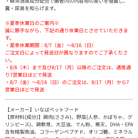
・緑茶消臭成分配合で腸管内の内容物の臭いを吸着し、
糞・尿臭を和らげます。
※夏季休業日のご案内※
誠に勝手ながら、下記の通り休業日とさせていただきま
す。
・夏季休業期間：8/7（金）～8/16（日）
ご注文日によって発送日が異なりますのでご了承くださ
い。
・8/6（木）まで及び8/17（月）以降のご注文は、通常通
り7営業日ほどで発送
・8/7（金）～8/16（日）のご注文は、8/17（月）から7
営業日ほどで発送
【メーカー】いなばペットフード
【原材料(成分)】鶏肉(ささみ)、野菜(人参、かぼちゃ、グ
リンピース)、鶏軟骨、大豆油、でん粉、寒天、DHA・EPA
含有精製魚油、コラーゲンペプチド、オリゴ糖、ミネラル