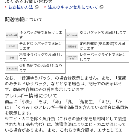
よくあるお問い合わせ
お支払い方法
注文のキャンセルについて
配送情報について
ゆうパック等でお届けしま
ゆうパケットでお届けします
す
チルドゆうパックでお届け
定形外郵便(簡易書留)でお届
します
けします
冷凍ゆうパックでお届けし
レターパックライトでお届け
ます。
します
佐川急便でのお届けとなり
ます
なお、「普通ゆうパック」の場合は表示しません。また、「夏期
のみチルドゆうパック」などとなる場合は、記号での表示はせ
ず、商品内容欄にその旨を表示しています。
アレルギー情報について
商品に「小麦」「そば」「卵」「乳」「落花生」「えび」「か
に」「くるみ」のアレルギー特定8品目を含んでいる場合に品目名
を表示します。
※エビ・カニを除く魚介類（これらの魚介類を原材料として製造
された加工品も含む）は、漁獲漁法によりエビ・カニが混じって
いる場合があります。 また、これらの魚介類は、エサとしてエ