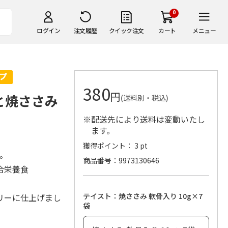
0
ログイン
注文履歴
クイック注文
カート
メニュー
380
円
と焼ささみ
(送料別・税込)
※配送先により送料は変動いたし
ます。
獲得ポイント： 3 pt
。
商品番号
9973130646
合栄養食
テイスト：焼ささみ 軟骨入り 10g×7
リーに仕上げまし
袋