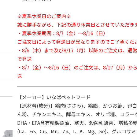
※夏季休業日のご案内※
誠に勝手ながら、下記の通り休業日とさせていただき
・夏季休業期間：8/7（金）～8/16（日）
ご注文日によって発送日が異なりますのでご了承くだ
・8/6（木）まで及び8/17（月）以降のご注文は、通
で発送
・8/7（金）～8/16（日）のご注文は、8/17（月）
送
【メーカー】いなばペットフード
【原材料(成分)】鶏肉(ささみ)、鶏脂、かつお節、卵
ん粉、チキンエキス、酵母エキス、オリゴ糖、コラー
DHA・EPA含有精製魚油、寒天、殺菌乳酸菌、増粘多
(Ca、Fe、Cu、Mn、Zn、I、K、Mg、Se)、グルコ