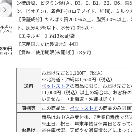
ン硫酸塩、ビタミン類(Ａ、D3、E、B1、B2、B6、葉
ン、ビオチン)、着色料(カロテノイド、紅麹)、ミルク
【保証成分】たんぱく質20.0％以上、脂質3.0％以上、
ppyDays 2wayド
獣医師開発 ニオイ
デオトイレ 飛び散
無添加良品 
下、灰分4.5％以下、水分72.0％以下
イブベッド グレ
をとる砂専用 猫ト
らない消臭・抗菌サ
ムデンタルコ
【エネルギー】約13kcal/袋
イレ ナチュラルグ
ンド 4L
ぐるぐるボー
レー
…
【原産国または製造地】中国
,890円
1,550円
1,320円
470円
【賞味／使用期限(未開封)】18ヶ月
送料別・税込)
(送料別・税込)
(送料別・税込)
(送料別・税込
お届け先ごと1,100円（税込）
※北海道・沖縄は1,650円（税込）
送料
ペットストア
の商品に限り、お届け先ごと
11,000円（税込）以上の場合は、お客様
いません。（北海道・沖縄は除く）
同梱等
この商品は、
ペットストア
の商品のみ同梱
商品はお申込み受付後、7営業日程度で発
※土日、祝日、年末年始は休業日となって
お届け
※在庫状況、天候や交通事情などによって