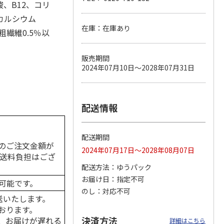
酸、B12、コリ
カルシウム
在庫：在庫あり
粗繊維0.5％以
カムカ
銀のスプーン パウ
ペット線香 虹のか
CIAO 香り立つクラ
ーン
チ 健康に育つ子ね
なた フルーティフ
ンキー ちゅ～る和
販売期間
ン型 S
こ用 まぐろ・かつ
ローラルの香り
えBOX とりささ
…
2024年07月10日～2028年07月31日
おに
…
120円
590円
380円
)
(送料別・税込)
(送料別・税込)
(送料別・税込)
配送情報
配送期間
のご注文金額が
2024年07月17日～2028年08月07日
の送料負担はござ
配送方法
ゆうパック
お届け日
指定不可
可能です。
のし
対応不可
送いたします。
おります。
決済方法
、お届けが遅れる
詳細はこちら