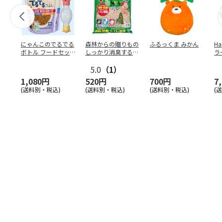
にゃんこのでるでる
森林からの贈りもの
ふるっくま みかん
Ha
ボトル フードセッ
しっかり消臭するひ
ラ
ト
のきの猫砂 7L
ー
5.0
（1）
1,080円
520円
700円
7
(送料別・税込)
(送料別・税込)
(送料別・税込)
(