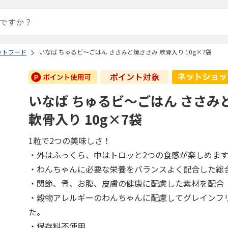
ットフード
いなば ちゅるビ～ごはん ささみと焼ささみ 軟骨入り 10g×7袋
いなば ちゅるビ～ごはん ささみ
軟骨入り 10g×7袋
1粒で2つの美味しさ！
・外はふっくら、中はトロッと2つの食感が楽しめます
・わんちゃんに必要な栄養をバランスよく配合した総
・関節、骨、お腹、皮膚の健康に配慮した素材を配合
・穀物アレルギーのわんちゃんに配慮してグレインフ
た。
・保存料不使用