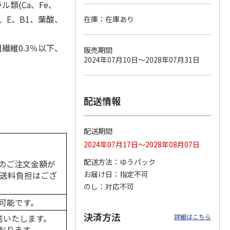
類(Ca、Fe、
3、E、B1、葉酸、
在庫：在庫あり
カムカ
銀のスプーン パウ
ペット線香 虹のか
CIAO 香り立つクラ
繊維0.3％以下、
販売期間
ーン
チ 健康に育つ子ね
なた フルーティフ
ンキー ちゅ～る和
2024年07月10日～2028年07月31日
ン型 S
こ用 まぐろ・かつ
ローラルの香り
えBOX とりささ
…
おに
…
120円
590円
380円
)
(送料別・税込)
(送料別・税込)
(送料別・税込)
配送情報
配送期間
2024年07月17日～2028年08月07日
配送方法
ゆうパック
のご注文金額が
の送料負担はござ
お届け日
指定不可
のし
対応不可
可能です。
決済方法
送いたします。
詳細はこちら
おります。