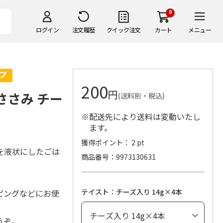
0
ログイン
注文履歴
クイック注文
カート
メニュー
200
円
ささみ チー
(送料別・税込)
※配送先により送料は変動いたし
ます。
獲得ポイント： 2 pt
を液状にしたごは
商品番号
9973130631
テイスト：チーズ入り 14g×4本
ピングなどにお使
うぞ。