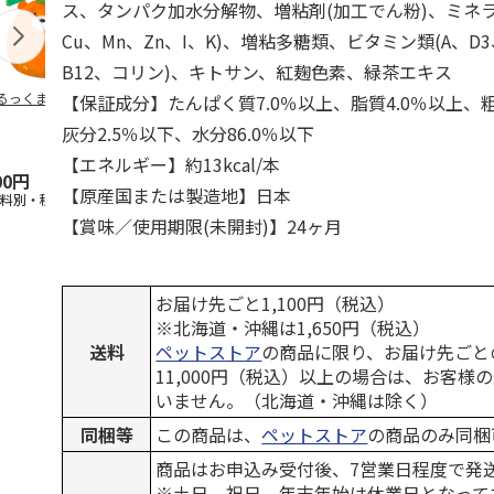
ス、タンパク加水分解物、増粘剤(加工でん粉)、ミネラル
Cu、Mn、Zn、I、K)、増粘多糖類、ビタミン類(A、D
B12、コリン)、キトサン、紅麹色素、緑茶エキス
るっくま みかん
デオトイレ 飛び散
獣医師開発 ニオイ
無添加良品 
【保証成分】たんぱく質7.0％以上、脂質4.0％以上、粗
らない消臭・抗菌サ
をとる砂専用 猫ト
ムデンタルコ
灰分2.5％以下、水分86.0％以下
ンド 4L
イレ ナチュラルグ
ぐるぐるボー
レー
…
【エネルギー】約13kcal/本
00円
1,320円
1,550円
470円
【原産国または製造地】日本
送料別・税込)
(送料別・税込)
(送料別・税込)
(送料別・税込
【賞味／使用期限(未開封)】24ヶ月
お届け先ごと1,100円（税込）
※北海道・沖縄は1,650円（税込）
送料
ペットストア
の商品に限り、お届け先ごと
11,000円（税込）以上の場合は、お客様
いません。（北海道・沖縄は除く）
同梱等
この商品は、
ペットストア
の商品のみ同梱
商品はお申込み受付後、7営業日程度で発
※土日、祝日、年末年始は休業日となって