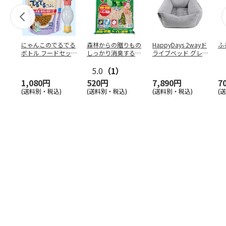
にゃんこのでるでる
森林からの贈りもの
HappyDays 2wayド
ふ
ボトル フードセッ
しっかり消臭するひ
ライブベッド グレ
ト
のきの猫砂 7L
ー
5.0
（1）
1,080円
520円
7,890円
7
(送料別・税込)
(送料別・税込)
(送料別・税込)
(