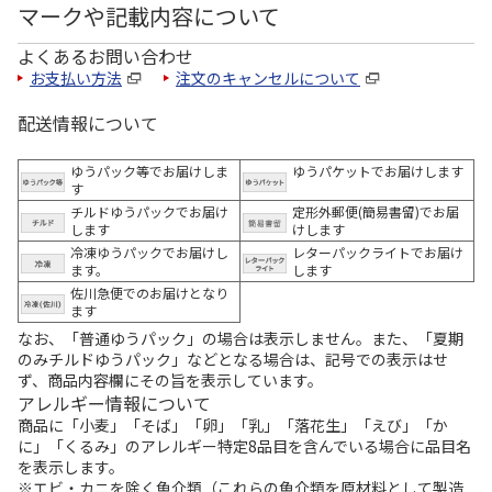
マークや記載内容について
よくあるお問い合わせ
お支払い方法
注文のキャンセルについて
配送情報について
ゆうパック等でお届けしま
ゆうパケットでお届けします
す
チルドゆうパックでお届け
定形外郵便(簡易書留)でお届
します
けします
冷凍ゆうパックでお届けし
レターパックライトでお届け
ます。
します
佐川急便でのお届けとなり
ます
なお、「普通ゆうパック」の場合は表示しません。また、「夏期
のみチルドゆうパック」などとなる場合は、記号での表示はせ
ず、商品内容欄にその旨を表示しています。
アレルギー情報について
商品に「小麦」「そば」「卵」「乳」「落花生」「えび」「か
に」「くるみ」のアレルギー特定8品目を含んでいる場合に品目名
を表示します。
※エビ・カニを除く魚介類（これらの魚介類を原材料として製造