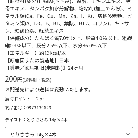
【原材料(成分)】鶏肉(ささみ)、鶏脂、チキンエキス、酵
母エキス、タンパク加水分解物、増粘剤(加工でん粉)、ミ
ネラル類(Ca、Fe、Cu、Mn、Zn、I、K)、増粘多糖類、ビ
タミン類(A、D3、E、B1、葉酸、B12、コリン)、キトサ
ン、紅麹色素、緑茶エキス
【保証成分】たんぱく質7.0％以上、脂質4.0％以上、粗繊
維0.3％以下、灰分2.5％以下、水分86.0％以下
【エネルギー】約13kcal/本
【原産国または製造地】日本
【賞味／使用期限(未開封)】24ヶ月
200
円
(送料別・税込)
※配送先により送料は変動いたします。
獲得ポイント： 2 pt
商品番号
9973130629
テイスト：とりささみ 14g×4本