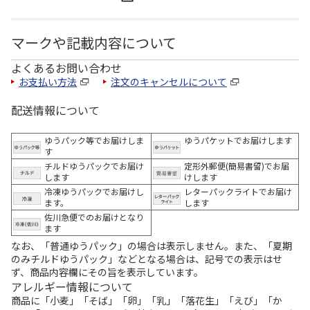
マークや記載内容について
よくあるお問い合わせ
お支払い方法
注文のキャンセルについて
配送情報について
ゆうパック等でお届けしま
ゆうパケットでお届けします
す
チルドゆうパックでお届け
定形外郵便(簡易書留)でお届
します
けします
冷凍ゆうパックでお届けし
レターパックライトでお届け
ます。
します
佐川急便でのお届けとなり
ます
なお、「普通ゆうパック」の場合は表示しません。また、「夏期
のみチルドゆうパック」などとなる場合は、記号での表示はせ
ず、商品内容欄にその旨を表示しています。
アレルギー情報について
商品に「小麦」「そば」「卵」「乳」「落花生」「えび」「か