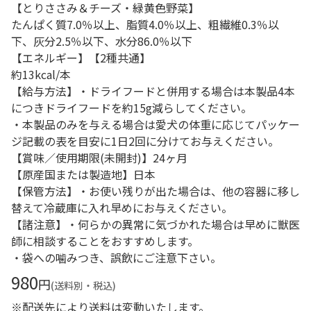
【とりささみ＆チーズ・緑黄色野菜】
たんぱく質7.0％以上、脂質4.0％以上、粗繊維0.3％以
下、灰分2.5％以下、水分86.0％以下
【エネルギー】【2種共通】
約13kcal/本
【給与方法】・ドライフードと併用する場合は本製品4本
につきドライフードを約15g減らしてください。
・本製品のみを与える場合は愛犬の体重に応じてパッケー
ジ記載の表を目安に1日2回に分けてお与えください。
【賞味／使用期限(未開封)】24ヶ月
【原産国または製造地】日本
【保管方法】・お使い残りが出た場合は、他の容器に移し
替えて冷蔵庫に入れ早めにお与えください。
【諸注意】・何らかの異常に気づかれた場合は早めに獣医
師に相談することをおすすめします。
・袋への噛みつき、誤飲にご注意下さい。
980
円
(送料別・税込)
※配送先により送料は変動いたします。