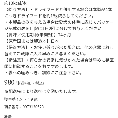
約13kcal/本
【給与方法】・ドライフードと併用する場合は本製品4本
につきドライフードを約15g減らしてください。
・本製品のみを与える場合は愛犬の体重に応じてパッケー
ジ記載の表を目安に1日2回に分けてお与えください。
【賞味／使用期限(未開封)】24ヶ月
【原産国または製造地】日本
【保管方法】・お使い残りが出た場合は、他の容器に移し
替えて冷蔵庫に入れ早めにお与えください。
【諸注意】・何らかの異常に気づかれた場合は早めに獣医
師に相談することをおすすめします。
・袋への噛みつき、誤飲にご注意下さい。
980
円
(送料別・税込)
※配送先により送料は変動いたします。
獲得ポイント： 9 pt
商品番号
9973130623
数量