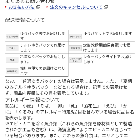
よくあるお問い合わせ
お支払い方法
注文のキャンセルについて
配送情報について
ゆうパック等でお届けしま
ゆうパケットでお届けします
す
チルドゆうパックでお届け
定形外郵便(簡易書留)でお届
します
けします
冷凍ゆうパックでお届けし
レターパックライトでお届け
ます。
します
佐川急便でのお届けとなり
ます
なお、「普通ゆうパック」の場合は表示しません。また、「夏期
のみチルドゆうパック」などとなる場合は、記号での表示はせ
ず、商品内容欄にその旨を表示しています。
アレルギー情報について
商品に「小麦」「そば」「卵」「乳」「落花生」「えび」「か
に」「くるみ」のアレルギー特定8品目を含んでいる場合に品目名
を表示します。
※エビ・カニを除く魚介類（これらの魚介類を原材料として製造
された加工品も含む）は、漁獲漁法によりエビ・カニが混じって
いる場合があります。 また、これらの魚介類は、エサとしてエ