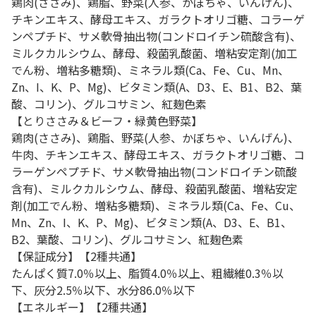
鶏肉(ささみ)、鶏脂、野菜(人参、かぼちゃ、いんげん)、
チキンエキス、酵母エキス、ガラクトオリゴ糖、コラーゲ
ンペプチド、サメ軟骨抽出物(コンドロイチン硫酸含有)、
ミルクカルシウム、酵母、殺菌乳酸菌、増粘安定剤(加工
でん粉、増粘多糖類)、ミネラル類(Ca、Fe、Cu、Mn、
Zn、I、K、P、Mg)、ビタミン類(A、D3、E、B1、B2、葉
酸、コリン)、グルコサミン、紅麹色素
【とりささみ＆ビーフ・緑黄色野菜】
鶏肉(ささみ)、鶏脂、野菜(人参、かぼちゃ、いんげん)、
牛肉、チキンエキス、酵母エキス、ガラクトオリゴ糖、コ
ラーゲンペプチド、サメ軟骨抽出物(コンドロイチン硫酸
含有)、ミルクカルシウム、酵母、殺菌乳酸菌、増粘安定
剤(加工でん粉、増粘多糖類)、ミネラル類(Ca、Fe、Cu、
Mn、Zn、I、K、P、Mg)、ビタミン類(A、D3、E、B1、
B2、葉酸、コリン)、グルコサミン、紅麹色素
【保証成分】【2種共通】
たんぱく質7.0％以上、脂質4.0％以上、粗繊維0.3％以
下、灰分2.5％以下、水分86.0％以下
【エネルギー】【2種共通】