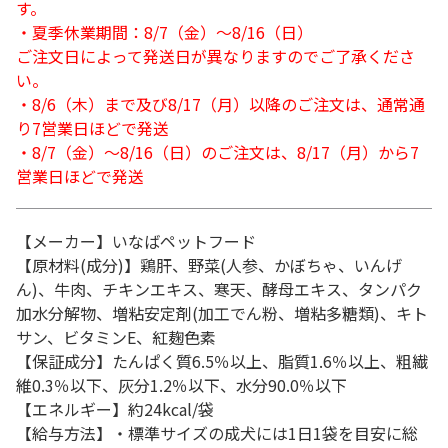
す。
・夏季休業期間：8/7（金）～8/16（日）
ご注文日によって発送日が異なりますのでご了承くださ
い。
・8/6（木）まで及び8/17（月）以降のご注文は、通常通
り7営業日ほどで発送
・8/7（金）～8/16（日）のご注文は、8/17（月）から7
営業日ほどで発送
【メーカー】いなばペットフード
【原材料(成分)】鶏肝、野菜(人参、かぼちゃ、いんげ
ん)、牛肉、チキンエキス、寒天、酵母エキス、タンパク
加水分解物、増粘安定剤(加工でん粉、増粘多糖類)、キト
サン、ビタミンE、紅麹色素
【保証成分】たんぱく質6.5％以上、脂質1.6％以上、粗繊
維0.3％以下、灰分1.2％以下、水分90.0％以下
【エネルギー】約24kcal/袋
【給与方法】・標準サイズの成犬には1日1袋を目安に総