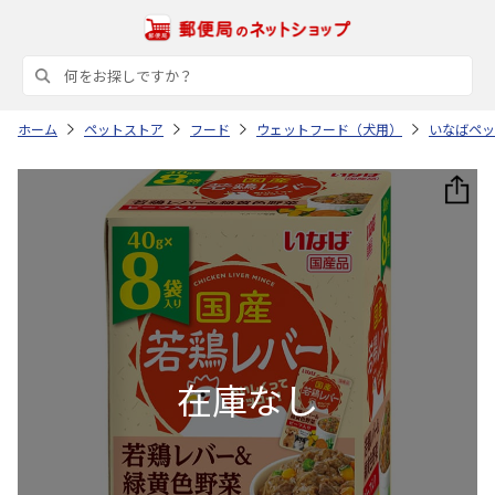
ホーム
ペットストア
フード
ウェットフード（犬用）
いなばペッ