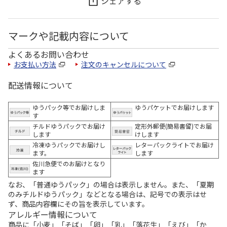
シェアする
マークや記載内容について
よくあるお問い合わせ
お支払い方法
注文のキャンセルについて
配送情報について
ゆうパック等でお届けしま
ゆうパケットでお届けします
す
チルドゆうパックでお届け
定形外郵便(簡易書留)でお届
します
けします
冷凍ゆうパックでお届けし
レターパックライトでお届け
ます。
します
佐川急便でのお届けとなり
ます
なお、「普通ゆうパック」の場合は表示しません。また、「夏期
のみチルドゆうパック」などとなる場合は、記号での表示はせ
ず、商品内容欄にその旨を表示しています。
アレルギー情報について
商品に「小麦」「そば」「卵」「乳」「落花生」「えび」「か