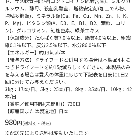
ド、サメ軟骨抽出物(コンドロイチン硫酸含有)、ミルクカ
ルシウム、酵母、殺菌乳酸菌、増粘安定剤(加工でん粉、
増粘多糖類)、ミネラル類(Ca、Fe、Cu、Mn、Zn、I、K、
P、Mg)、ビタミン類(A、D3、E、B1、B2、葉酸、コリ
ン)、グルコサミン、紅麹色素、緑茶エキス
【保証成分】たんぱく質7.0％以上、脂質4.0％以上、粗繊
維0.1％以下、灰分2.5％以下、水分86.0％以下
【エネルギー】約13kcal/本
【給与方法】ドライフードと併用する場合は本製品4本に
つきドライフードを約15g減らしてください。本製品のみ
を与える場合は愛犬の体重に応じて下記表を目安に1日2
回に分けてお与えください。
3kg：17本/日、5kg：25本/日、8kg：35本/日、10kg：42
本/日
【賞味／使用期限(未開封)】730日
【原産国または製造地】日本
980
円
(送料別・税込)
※配送先により送料は変動いたします。