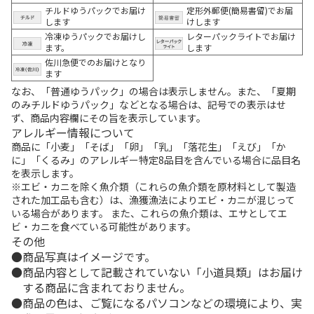
チルドゆうパックでお届け
定形外郵便(簡易書留)でお届
します
けします
冷凍ゆうパックでお届けし
レターパックライトでお届け
ます。
します
佐川急便でのお届けとなり
ます
なお、「普通ゆうパック」の場合は表示しません。また、「夏期
のみチルドゆうパック」などとなる場合は、記号での表示はせ
ず、商品内容欄にその旨を表示しています。
アレルギー情報について
商品に「小麦」「そば」「卵」「乳」「落花生」「えび」「か
に」「くるみ」のアレルギー特定8品目を含んでいる場合に品目名
を表示します。
※エビ・カニを除く魚介類（これらの魚介類を原材料として製造
された加工品も含む）は、漁獲漁法によりエビ・カニが混じって
いる場合があります。 また、これらの魚介類は、エサとしてエ
ビ・カニを食べている可能性があります。
その他
商品写真はイメージです。
商品内容として記載されていない「小道具類」はお届け
する商品に含まれておりません。
商品の色は、ご覧になるパソコンなどの環境により、実