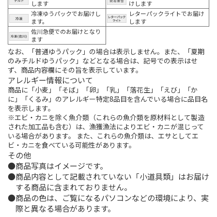
します
けします
冷凍ゆうパックでお届けし
レターパックライトでお届け
ます。
します
佐川急便でのお届けとなり
ます
なお、「普通ゆうパック」の場合は表示しません。また、「夏期
のみチルドゆうパック」などとなる場合は、記号での表示はせ
ず、商品内容欄にその旨を表示しています。
アレルギー情報について
商品に「小麦」「そば」「卵」「乳」「落花生」「えび」「か
に」「くるみ」のアレルギー特定8品目を含んでいる場合に品目名
を表示します。
※エビ・カニを除く魚介類（これらの魚介類を原材料として製造
された加工品も含む）は、漁獲漁法によりエビ・カニが混じって
いる場合があります。 また、これらの魚介類は、エサとしてエ
ビ・カニを食べている可能性があります。
その他
商品写真はイメージです。
商品内容として記載されていない「小道具類」はお届け
する商品に含まれておりません。
商品の色は、ご覧になるパソコンなどの環境により、実
際と異なる場合があります。