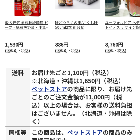
愛犬元気 全成長段階用 ビ
味どうらくの里/かくし味
ユーフォルビア ヘ
ーフ・緑黄色野菜・小魚入
500ml2本 組合せ
トイデス デザイン
り 2.3kg
黒石付（オレンジ陶
1,530円
886円
8,760円
(送料別・税込)
(送料別・税込)
(送料・税込)
送料
お届け先ごと1,100円（税込）
※北海道・沖縄は1,650円（税込）
ペットストア
の商品に限り、お届け先
ごとのご注文金額が11,000円（税
込）以上の場合は、お客様の送料負担
はございません。（北海道・沖縄は除
く）
同梱等
この商品は、
ペットストア
の商品のみ