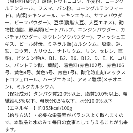
【原材料(成分)】穀類(トウモロコシ、小麦粉、コーング
ルテンミール、フスマ、パン粉、コーングルテンフィー
ド)、肉類(チキンミール、チキンエキス、ササミパウダ
ー、ビーフパウダー)、豆類(脱脂大豆、大豆エキス)、動
物性油脂、野菜類(ビートパルプ、ニンジンパウダー、カ
ボチャパウダー、ホウレンソウパウダー)、フィッシュエ
キス、ビール酵母、ミネラル類(カルシウム、塩素、銅、
鉄、ヨウ素、カリウム、ナトリウム、リン、セレン、亜
鉛)、ビタミン類(A、B1、B2、B6、B12、D、E、K、コリ
ン、パントテン酸、葉酸)、着色料(赤色102号、赤色106
号、黄色4号、黄色5号、青色1号)、酸化防止剤(ミックス
トコフェロール、ハーブエキス)、アミノ酸類(メチオニ
ン)、ミルクカルシウム
【保証成分】タンパク質22.0％以上、脂質10.0％以上、粗
繊維4.5％以下、粗灰分8.5％以下、水分10.0％以下
【エネルギー】約355kcal/100g
【給与方法】・必要な栄養素がバランスよく取れますの
で、本製品と水のみで毎日の食事として与えることが出来
ます。