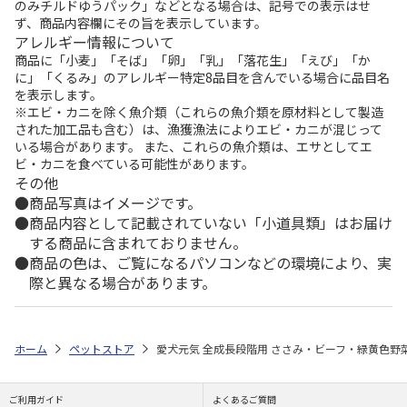
のみチルドゆうパック」などとなる場合は、記号での表示はせ
ず、商品内容欄にその旨を表示しています。
アレルギー情報について
商品に「小麦」「そば」「卵」「乳」「落花生」「えび」「か
に」「くるみ」のアレルギー特定8品目を含んでいる場合に品目名
を表示します。
※エビ・カニを除く魚介類（これらの魚介類を原材料として製造
された加工品も含む）は、漁獲漁法によりエビ・カニが混じって
いる場合があります。 また、これらの魚介類は、エサとしてエ
ビ・カニを食べている可能性があります。
その他
商品写真はイメージです。
商品内容として記載されていない「小道具類」はお届け
する商品に含まれておりません。
商品の色は、ご覧になるパソコンなどの環境により、実
際と異なる場合があります。
ホーム
ペットストア
愛犬元気 全成長段階用 ささみ・ビーフ・緑黄色野菜入
ご利用ガイド
よくあるご質問