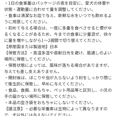
・1日の食事量はパッケージの表を目安に、愛犬の体重や
状態・運動量に合わせて量を調整してください。
・食事は清潔なお皿で与え、新鮮な水をいつでも飲めるよ
うに用意してください。
・初めて与える場合は、一度に多量を食べさせると便がゆ
るくなることがあるため、今までの食事に少量混ぜ、徐々
に量を増やしながら1～2週間で切り替えてください。
【原産国または製造地】日本
【保管方法】・高温多湿や直射日光を避け、風通しのよい
場所に保管してください。
・保管状態によっては、風味が落ちる場合がありますが、
与えても差し支えありません。
・開封後は、ほこりや虫が入らないよう封をしっかり閉じ
て衛生的に保管し、早めに与えてください。
・食品、食器、おもちゃ、ペット用品等と区別し、小児の
手の届かない場所に保管してください。
・本品の空き袋をおもちゃにしないでください。
【諸注意】・必要な栄養素は生物によって異なりますの
で、犬以外には与えないでください。