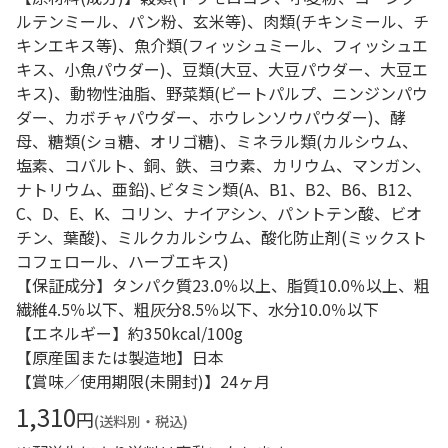
ルテンミール、パン粉、玄米等)、肉類(チキンミール、チ
キンエキス等)、魚介類(フィッシュミール、フィッシュエ
キス、小魚パウダー)、豆類(大豆、大豆パウダー、大豆エ
キス)、動物性油脂、野菜類(ビートパルプ、ニンジンパウ
ダー、カボチャパウダー、ホウレンソウパウダー)、酵
母、糖類(ショ糖、オリゴ糖)、ミネラル類(カルシウム、
塩素、コバルト、銅、鉄、ヨウ素、カリウム、マンガン、
ナトリウム、亜鉛)､ビタミン類(A、B1、B2、B6、B12、
C、D、E、K、コリン、ナイアシン、パントテン酸、ビオ
チン、葉酸)、ミルクカルシウム、酸化防止剤(ミックスト
コフェロール、ハーブエキス)
【保証成分】タンパク質23.0％以上、脂質10.0％以上、粗
繊維4.5％以下、粗灰分8.5％以下、水分10.0％以下
【エネルギー】約350kcal/100g
【原産国または製造地】日本
【賞味／使用期限(未開封)】24ヶ月
1,310
円
(送料別・税込)