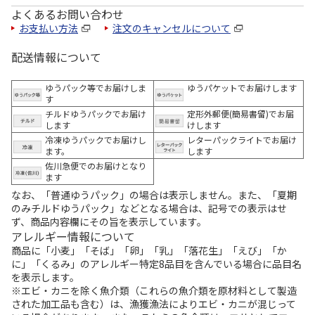
よくあるお問い合わせ
お支払い方法
注文のキャンセルについて
配送情報について
ゆうパック等でお届けしま
ゆうパケットでお届けします
す
チルドゆうパックでお届け
定形外郵便(簡易書留)でお届
します
けします
冷凍ゆうパックでお届けし
レターパックライトでお届け
ます。
します
佐川急便でのお届けとなり
ます
なお、「普通ゆうパック」の場合は表示しません。また、「夏期
のみチルドゆうパック」などとなる場合は、記号での表示はせ
ず、商品内容欄にその旨を表示しています。
アレルギー情報について
商品に「小麦」「そば」「卵」「乳」「落花生」「えび」「か
に」「くるみ」のアレルギー特定8品目を含んでいる場合に品目名
を表示します。
※エビ・カニを除く魚介類（これらの魚介類を原材料として製造
された加工品も含む）は、漁獲漁法によりエビ・カニが混じって