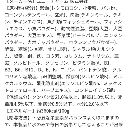
【メーカー名】ユニ・チャーム 株式会社
【原材料(成分)】穀類(トウモロコシ、小麦粉、パン粉、
コーングルテンミール、玄米)、肉類(チキンミール、チキ
ン、チキンエキス)、魚介類(フィッシュミール、フィッシ
ュエキス、小魚パウダー)、動物性油脂、豆類(大豆、大豆
パウダー、大豆エキス)、野菜類(ビートパルプ、ニンジン
パウダー、カボチャパウダー、ホウレンソウパウダー)、
酵母、糖類(ショ糖、オリゴ糖)、ミネラル類(カルシウ
ム、塩素、銅、鉄、ヨウ素、カリウム、ナトリウム、亜
鉛)､ソルビトール、グリセリン、ビタミン類(A、B1、
B2、B6、B12、D、E、K、コリン、パントテン酸)、グル
コサミン塩酸塩、pH調整剤、保存料(ソルビン酸K)、ミル
クカルシウム、酸化防止剤(エリソルビン酸Na、ミックス
トコフェロール、ハーブエキス)、コンドロイチン硫酸
【保証成分】タンパク質21.0％以上、脂質11.0％以上、粗
繊維4.5％以下、粗灰分8.5％以下、水分12.0％以下
【エネルギー】約360kcal/100g
【給与方法】・必要な栄養素がバランスよく取れますの
で、本製品と水のみで毎日の食事として与えることが出来