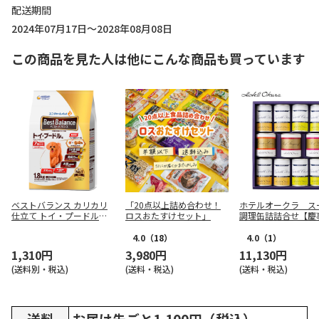
配送期間
2024年07月17日～2028年08月08日
この商品を見た人は他にこんな商品も買っています
ベストバランス カリカリ
「20点以上詰め合わせ！
ホテルオークラ ス
仕立て トイ・プードル用 7
ロスおたすけセット」
調理缶詰詰合せ【慶
歳以上用 1.8kg
4.0
（18）
4.0
（1）
1,310円
3,980円
11,130円
(送料別・税込)
(送料・税込)
(送料・税込)
送料
お届け先ごと1,100円（税込）