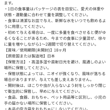
ます。
・1日の食事量はパッケージの表を目安に、愛犬の体重や
状態・運動量に合わせて量を調整してください。
・食事は清潔なお皿で与え、新鮮な水をいつでも飲めるよ
うに用意してください。
・初めて与える場合は、一度に多量を食べさせると便がゆ
るくなることがあるため、今までの食事に少量混ぜ、徐々
に量を増やしながら1～2週間で切り替えてください。
【賞味／使用期限(未開封)】18ヶ月
【原産国または製造地】日本
【保管方法】・高温多湿や直射日光を避け、風通しのよい
場所に保管してください。
・保管状態によっては、ニオイが強くなり、風味が落ちる
場合がありますが、与えても差し支えありません。
・開封後は、ほこりや虫が入らないよう封をしっかり閉じ
て衛生的に保管し、早めに与えてください。
・食品、食器、おもちゃ、ペット用品等と区別し、小児の
手の届かない場所に保管してください。
・本品の空き袋をおもちゃにしないでください。