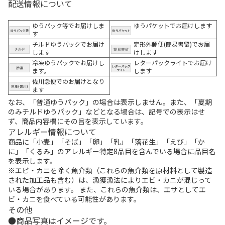
配送情報について
ゆうパック等でお届けしま
ゆうパケットでお届けします
す
チルドゆうパックでお届け
定形外郵便(簡易書留)でお届
します
けします
冷凍ゆうパックでお届けし
レターパックライトでお届け
ます。
します
佐川急便でのお届けとなり
ます
なお、「普通ゆうパック」の場合は表示しません。また、「夏期
のみチルドゆうパック」などとなる場合は、記号での表示はせ
ず、商品内容欄にその旨を表示しています。
アレルギー情報について
商品に「小麦」「そば」「卵」「乳」「落花生」「えび」「か
に」「くるみ」のアレルギー特定8品目を含んでいる場合に品目名
を表示します。
※エビ・カニを除く魚介類（これらの魚介類を原材料として製造
された加工品も含む）は、漁獲漁法によりエビ・カニが混じって
いる場合があります。 また、これらの魚介類は、エサとしてエ
ビ・カニを食べている可能性があります。
その他
商品写真はイメージです。