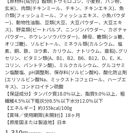
【原材料(成分)】穀類(トウモロコシ、小麦粉、パン粉、
玄米)、肉類(チキンミール、チキン、チキンエキス)、魚
介類(フィッシュミール、フィッシュエキス、小魚パウダ
ー)、動物性油脂、豆類(大豆、大豆パウダー、大豆エキ
ス)、野菜類(ビートパルプ、ニンジンパウダー、カボチャ
パウダー、ホウレンソウパウダー)、酵母、糖類(ショ糖、
オリゴ糖)、ソルビトール、ミネラル類(カルシウム、塩
素、銅、鉄、ヨウ素、カリウム、ナトリウム、亜鉛)､グリ
セリン、ビタミン類(A、B1、B2、B6、B12、D、E、K、
コリン、パントテン酸)、ミルクカルシウム、グルコサミ
ン塩酸塩、pH調整剤、保存料(ソルビン酸K)、酸化防止剤
(エリソルビン酸Na、ミックストコフェロール、ハーブエ
キス)、コンドロイチン硫酸
【保証成分】タンパク質18.0％以上、脂質9.0％以上、粗
繊維4.5％以下粗灰分8.5％以下水分12.0％以下
【エネルギー】約355kcal/100g
【賞味／使用期限(未開封)】18ヶ月
【原産国または製造地】日本
1,310