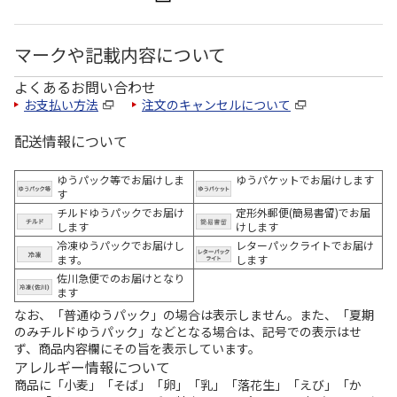
マークや記載内容について
よくあるお問い合わせ
お支払い方法
注文のキャンセルについて
配送情報について
ゆうパック等でお届けしま
ゆうパケットでお届けします
す
チルドゆうパックでお届け
定形外郵便(簡易書留)でお届
します
けします
冷凍ゆうパックでお届けし
レターパックライトでお届け
ます。
します
佐川急便でのお届けとなり
ます
なお、「普通ゆうパック」の場合は表示しません。また、「夏期
のみチルドゆうパック」などとなる場合は、記号での表示はせ
ず、商品内容欄にその旨を表示しています。
アレルギー情報について
商品に「小麦」「そば」「卵」「乳」「落花生」「えび」「か