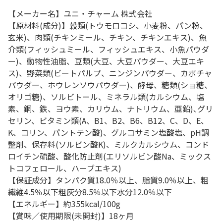
【メーカー名】ユニ・チャーム 株式会社
【原材料(成分)】穀類(トウモロコシ、小麦粉、パン粉、
玄米)、肉類(チキンミール、チキン、チキンエキス)、魚
介類(フィッシュミール、フィッシュエキス、小魚パウダ
ー)、動物性油脂、豆類(大豆、大豆パウダー、大豆エキ
ス)、野菜類(ビートパルプ、ニンジンパウダー、カボチャ
パウダー、ホウレンソウパウダー)、酵母、糖類(ショ糖、
オリゴ糖)、ソルビトール、ミネラル類(カルシウム、塩
素、銅、鉄、ヨウ素、カリウム、ナトリウム、亜鉛)､グリ
セリン、ビタミン類(A、B1、B2、B6、B12、C、D、E、
K、コリン、パントテン酸)、グルコサミン塩酸塩、pH調
整剤、保存料(ソルビン酸K)、ミルクカルシウム、コンド
ロイチン硫酸、酸化防止剤(エリソルビン酸Na、ミックス
トコフェロール、ハーブエキス)
【保証成分】タンパク質18.0％以上、脂質9.0％以上、粗
繊維4.5％以下粗灰分8.5％以下水分12.0％以下
【エネルギー】約355kcal/100g
【賞味／使用期限(未開封)】18ヶ月